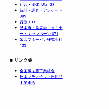
組合・団体活動
138
統計・調査・アンケート
389
行政
193
見本市・発表会・セミナ
ー・キャンペーン
671
象印マホービン株式会社
133
■ リンク集
全国魔法瓶工業組合
日本プラスチック日用品
工業組合