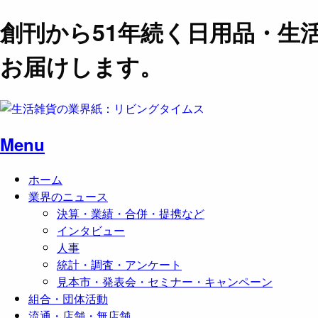
創刊から51年続く日用品・生
お届けします。
Menu
ホーム
業界のニュース
決算・業績・合併・提携など
インタビュー
人事
統計・調査・アンケート
見本市・発表会・セミナー・キャンペーン
組合・団体活動
流通・店舗・無店舗