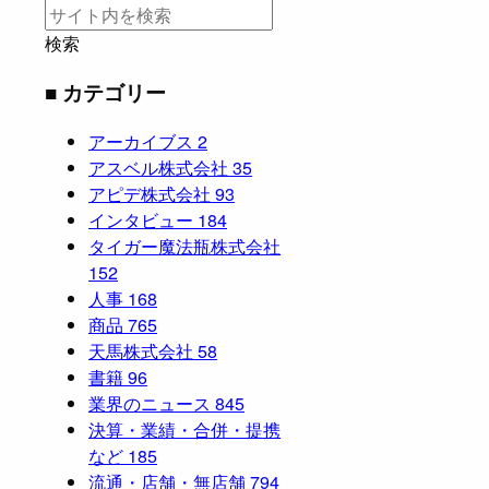
検索
■ カテゴリー
アーカイブス
2
アスベル株式会社
35
アピデ株式会社
93
インタビュー
184
タイガー魔法瓶株式会社
152
人事
168
商品
765
天馬株式会社
58
書籍
96
業界のニュース
845
決算・業績・合併・提携
など
185
流通・店舗・無店舗
794