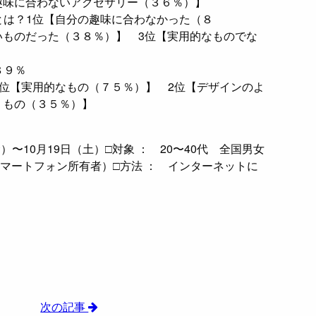
趣味に合わないアクセサリー（３６％）】
とは？1位【自分の趣味に合わなかった（８
いものだった（３８％）】 3位【実用的なものでな
８９％
1位【実用的なもの（７５％）】 2位【デザインのよ
うもの（３５％）】
金）〜10月19日（土）□対象 ： 20〜40代 全国男女
名／スマートフォン所有者）□方法 ： インターネットに
次の記事