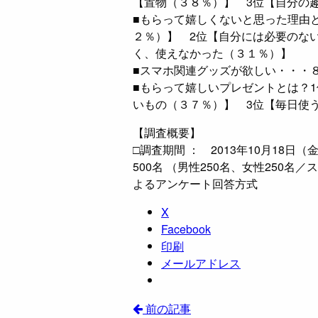
【置物（３８％）】 3位【自分の
■もらって嬉しくないと思った理由
２％）】 2位【自分には必要のな
く、使えなかった（３１％）】
■スマホ関連グッズが欲しい・・・
■もらって嬉しいプレゼントとは？
いもの（３７％）】 3位【毎日使
【調査概要】
□調査期間 ： 2013年10月18日（
500名 （男性250名、女性250
よるアンケート回答方式
X
Facebook
印刷
メールアドレス
前の記事