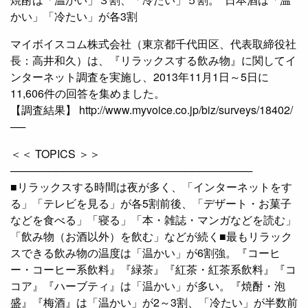
かい」「冷たい」が各3割
マイボイスコム株式会社（東京都千代田区、代表取締役社
長：高井和久）は、『リラックスする飲み物』に関してイ
ンターネット調査を実施し、2013年11月1日～5日に
11,606件の回答を集めました。
【調査結果】 http://www.myvoice.co.jp/biz/surveys/18402/
──
＜＜ TOPICS ＞＞
────────────────────────────────
■リラックスする時間は夜が多く、「インターネットをす
る」「テレビを見る」が各5割前後、「デザート・お菓子
などを食べる」「寝る」「本・雑誌・マンガなどを読む」
「飲み物（お酒以外）を飲む」などが続く■最もリラック
スできる飲み物の温度は「温かい」が6割強。『コーヒ
ー・コーヒー系飲料』『緑茶』『紅茶・紅茶系飲料』『コ
コア』『ハーブティ』は「温かい」が多い。『焼酎・泡
盛』『梅酒』は「温かい」が2～3割、「冷たい」が半数前