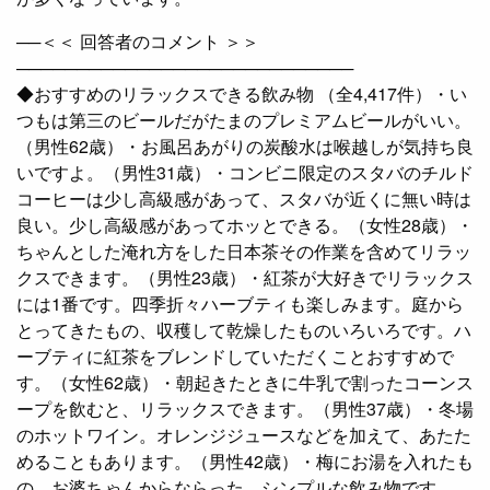
──＜＜ 回答者のコメント ＞＞
────────────────────────────
◆おすすめのリラックスできる飲み物 （全4,417件）・い
つもは第三のビールだがたまのプレミアムビールがいい。
（男性62歳）・お風呂あがりの炭酸水は喉越しが気持ち良
いですよ。（男性31歳）・コンビニ限定のスタバのチルド
コーヒーは少し高級感があって、スタバが近くに無い時は
良い。少し高級感があってホッとできる。（女性28歳）・
ちゃんとした淹れ方をした日本茶その作業を含めてリラッ
クスできます。（男性23歳）・紅茶が大好きでリラックス
には1番です。四季折々ハーブティも楽しみます。庭から
とってきたもの、収穫して乾燥したものいろいろです。ハ
ーブティに紅茶をブレンドしていただくことおすすめで
す。（女性62歳）・朝起きたときに牛乳で割ったコーンス
ープを飲むと、リラックスできます。（男性37歳）・冬場
のホットワイン。オレンジジュースなどを加えて、あたた
めることもあります。（男性42歳）・梅にお湯を入れたも
の。お婆ちゃんからならった、シンプルな飲み物です。