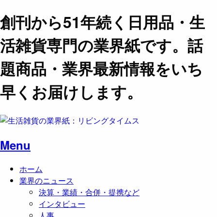
創刊から51年続く日用品・生
活雑貨専門の業界紙です。話
題商品・業界最新情報をいち
早くお届けします。
Menu
ホーム
業界のニュース
決算・業績・合併・提携など
インタビュー
人事