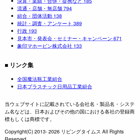
決算・業績・合併・提携など
185
流通・店舗・無店舗
794
組合・団体活動
138
統計・調査・アンケート
389
行政
193
見本市・発表会・セミナー・キャンペーン
671
象印マホービン株式会社
133
■ リンク集
全国魔法瓶工業組合
日本プラスチック日用品工業組合
当ウェブサイトに記載されている会社名・製品名・システ
ム名などは、日本およびその他の国における各社の登録商
標もしくは商標です。
Copyright(C) 2013- 2026 リビングタイムス All Rights
Reserved.