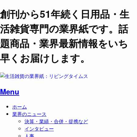
創刊から51年続く日用品・生
活雑貨専門の業界紙です。話
題商品・業界最新情報をいち
早くお届けします。
Menu
ホーム
業界のニュース
決算・業績・合併・提携など
インタビュー
人事