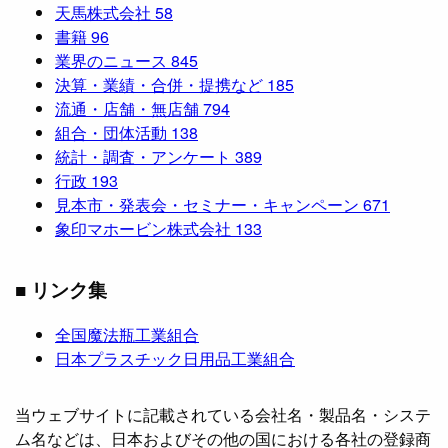
天馬株式会社
58
書籍
96
業界のニュース
845
決算・業績・合併・提携など
185
流通・店舗・無店舗
794
組合・団体活動
138
統計・調査・アンケート
389
行政
193
見本市・発表会・セミナー・キャンペーン
671
象印マホービン株式会社
133
■ リンク集
全国魔法瓶工業組合
日本プラスチック日用品工業組合
当ウェブサイトに記載されている会社名・製品名・システ
ム名などは、日本およびその他の国における各社の登録商