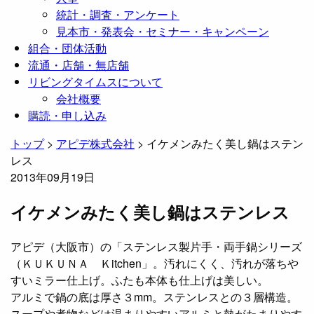
統計・調査・アンケート
見本市・発表会・セミナー・キャンペーン
組合・団体活動
流通・店舗・無店舗
リビングタイムスについて
会社概要
購読・申し込み
トップ
>
アピデ株式会社
>
イケメンみたく美し鍋はステン
レス
2013年09月19日
イケメンみたく美し鍋はステンレス
アピデ（大阪市）の「ステンレス製片手・両手鍋シリーズ
（ＫＵＫＵＮＡ Ｋitchen」。汚れにくく、汚れが落ちや
すいミラー仕上げ。ふたも本体も仕上げは美しい。
アルミで鍋の底は厚さ３mm。ステンレスとの３層構造。
スープや煮物などは温まりやすいアルミと熱がたまりやす