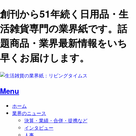
創刊から51年続く日用品・生
活雑貨専門の業界紙です。話
題商品・業界最新情報をいち
早くお届けします。
Menu
ホーム
業界のニュース
決算・業績・合併・提携など
インタビュー
人事