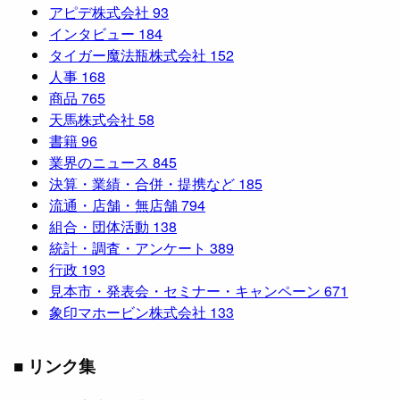
アピデ株式会社
93
インタビュー
184
タイガー魔法瓶株式会社
152
人事
168
商品
765
天馬株式会社
58
書籍
96
業界のニュース
845
決算・業績・合併・提携など
185
流通・店舗・無店舗
794
組合・団体活動
138
統計・調査・アンケート
389
行政
193
見本市・発表会・セミナー・キャンペーン
671
象印マホービン株式会社
133
■ リンク集