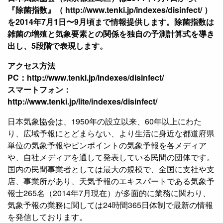
『除菌指数』（ http://www.tenki.jp/indexes/disinfect/ ）
を2014年7月1日〜9月頃まで情報提供します。除菌指数は
雑菌の増殖と気象要素との関係を独自の予測計算式を導き
出し、5段階で表現します。
アクセス方法
PC：http://www.tenki.jp/indexes/disinfect/
スマートフォン：
http://www.tenki.jp/lite/indexes/disinfect/
日本気象協会は、1950年の設立以来、60年以上にわた
り、広域予報にとどまらない、より生活に身近な都道府県
単位の気象予報やピンポイントの気象予報を各メディア
や、自社メディアを通して発表している民間の団体です。
国内の民間事業者としては最大の規模で、全国に支社や支
店、事業所があり、天気予報のエキスパートである気象予
報士265名（2014年7月現在）が多面的に業務に関わり、
気象予報の業務に関しては24時間365日体制で最新の情報
を発信しております。