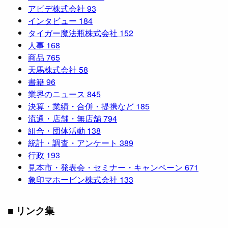
アピデ株式会社
93
インタビュー
184
タイガー魔法瓶株式会社
152
人事
168
商品
765
天馬株式会社
58
書籍
96
業界のニュース
845
決算・業績・合併・提携など
185
流通・店舗・無店舗
794
組合・団体活動
138
統計・調査・アンケート
389
行政
193
見本市・発表会・セミナー・キャンペーン
671
象印マホービン株式会社
133
■ リンク集