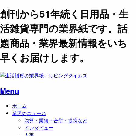
創刊から51年続く日用品・生
活雑貨専門の業界紙です。話
題商品・業界最新情報をいち
早くお届けします。
Menu
ホーム
業界のニュース
決算・業績・合併・提携など
インタビュー
人事