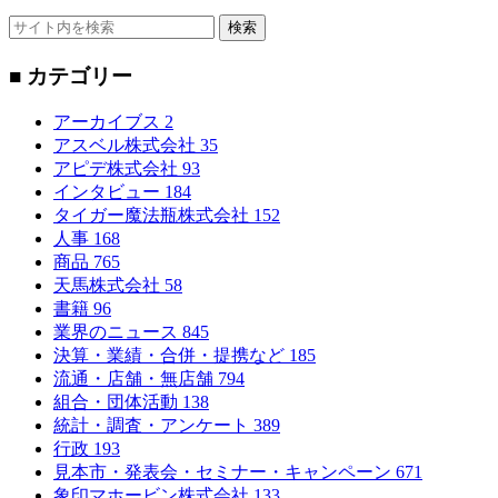
検索
■ カテゴリー
アーカイブス
2
アスベル株式会社
35
アピデ株式会社
93
インタビュー
184
タイガー魔法瓶株式会社
152
人事
168
商品
765
天馬株式会社
58
書籍
96
業界のニュース
845
決算・業績・合併・提携など
185
流通・店舗・無店舗
794
組合・団体活動
138
統計・調査・アンケート
389
行政
193
見本市・発表会・セミナー・キャンペーン
671
象印マホービン株式会社
133