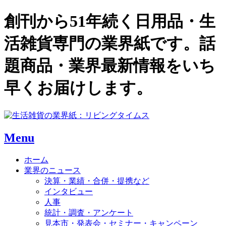
創刊から51年続く日用品・生
活雑貨専門の業界紙です。話
題商品・業界最新情報をいち
早くお届けします。
Menu
ホーム
業界のニュース
決算・業績・合併・提携など
インタビュー
人事
統計・調査・アンケート
見本市・発表会・セミナー・キャンペーン