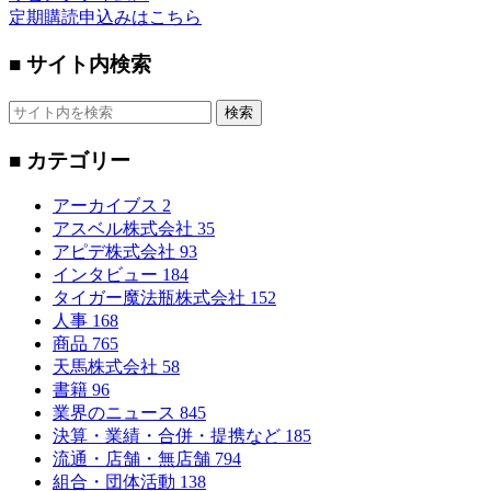
定期購読申込みはこちら
■ サイト内検索
検索
■ カテゴリー
アーカイブス
2
アスベル株式会社
35
アピデ株式会社
93
インタビュー
184
タイガー魔法瓶株式会社
152
人事
168
商品
765
天馬株式会社
58
書籍
96
業界のニュース
845
決算・業績・合併・提携など
185
流通・店舗・無店舗
794
組合・団体活動
138