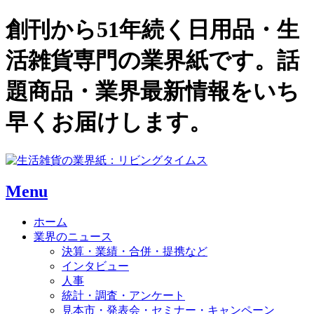
創刊から51年続く日用品・生
活雑貨専門の業界紙です。話
題商品・業界最新情報をいち
早くお届けします。
Menu
ホーム
業界のニュース
決算・業績・合併・提携など
インタビュー
人事
統計・調査・アンケート
見本市・発表会・セミナー・キャンペーン