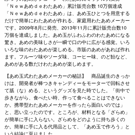
「Ｎｅｗあめｄｅわたあめ」累計販売台数 10万個達成
「Ｎｅｗあめｄｅわたあめ」は、あめ玉ひとつを用意する
だけで簡単にわたあめが作れる、家庭用わたあめメーカー
です。2009年8月に発売、2013年11月に累計販売台数10
万個を達成しました。あめ玉がふわふわのわたあめになる
驚き。あめの美味しさが一瞬で口の中に広がる感覚。いろ
いろな味のわたあめが楽しめる。市販のあめがあれば作れ
ます。フルーツ味やソーダ味、コーヒー味、のど飴など、
あめがある数だけわたあめが楽しめます。
【あめ玉式わたあめメーカーの秘話】 商品誕生のきっか
けは、開発者が棒つきキャンディーをモーターで回転させ
て舐（な）める、というグッズを見た時でした。「街中で
歩きながら、食べたい時、作って食べることはできない
か。携帯型わたあめメーカーを作ったら面白いのでは」
と、思い立ったのです。ところが、材料となる「ざらめ」
が簡単に手に入らない。ざらめをどのように持ち歩くの
か。簡単に手に入る代用品として、「あめ玉で作ろう」と
いう結論に至りました。