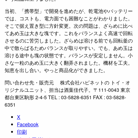
当初、「携帯型」で開発を進めたが、乾電池やバッテリー
では、コストも、電力面でも困難なことがわかりました。
そこで据え置き型に方針変更。次の問題は、ざらめに比べ
てあめ玉は大きな塊です。これをバランスよく高速で回転
させるのに苦労しました。ざらめは溶ける前でも回転釜の
中で散らばるためバランスが取りやすい。でも、あめ玉は
溶ける途中も塊の状態です。バランスが安定しません。小
さな一粒のあめ玉に大きく翻弄されました。機材を工夫。
知恵を出し合い。やっと商品化ができました。
問い合わせ先・販売元 株式会社ハピネットの トイ・オ
リジナルユニット、担当は酒葉佳代子。〒111-0043 東京
都台東区駒形 2-4-5 TEL : 03-5828-6351 FAX : 03-5828-
6351
X
Facebook
印刷