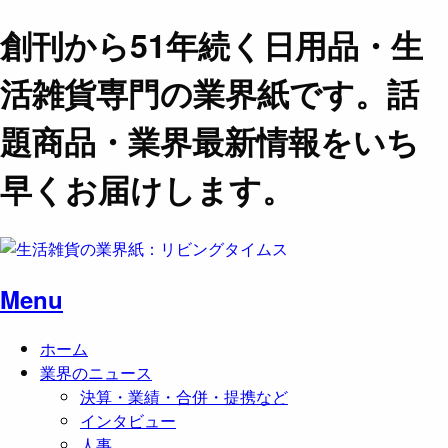
創刊から51年続く日用品・生
活雑貨専門の業界紙です。話
題商品・業界最新情報をいち
早くお届けします。
Menu
ホーム
業界のニュース
決算・業績・合併・提携など
インタビュー
人事