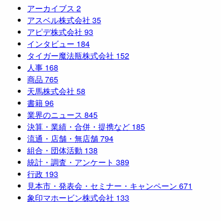
アーカイブス
2
アスベル株式会社
35
アピデ株式会社
93
インタビュー
184
タイガー魔法瓶株式会社
152
人事
168
商品
765
天馬株式会社
58
書籍
96
業界のニュース
845
決算・業績・合併・提携など
185
流通・店舗・無店舗
794
組合・団体活動
138
統計・調査・アンケート
389
行政
193
見本市・発表会・セミナー・キャンペーン
671
象印マホービン株式会社
133