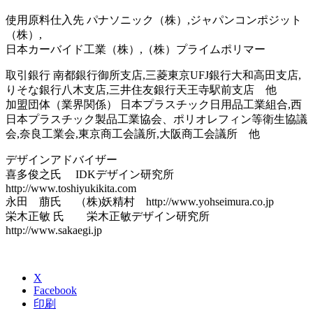
使用原料仕入先 パナソニック（株）,ジャパンコンポジット
（株）,
日本カーバイド工業（株）,（株）プライムポリマー
取引銀行 南都銀行御所支店,三菱東京UFJ銀行大和高田支店,
りそな銀行八木支店,三井住友銀行天王寺駅前支店 他
加盟団体（業界関係） 日本プラスチック日用品工業組合,西
日本プラスチック製品工業協会、ポリオレフィン等衛生協議
会,奈良工業会,東京商工会議所,大阪商工会議所 他
デザインアドバイザー
喜多俊之氏 IDKデザイン研究所
http://www.toshiyukikita.com
永田 萠氏 （株)妖精村 http://www.yohseimura.co.jp
栄木正敏 氏 栄木正敏デザイン研究所
http://www.sakaegi.jp
X
Facebook
印刷