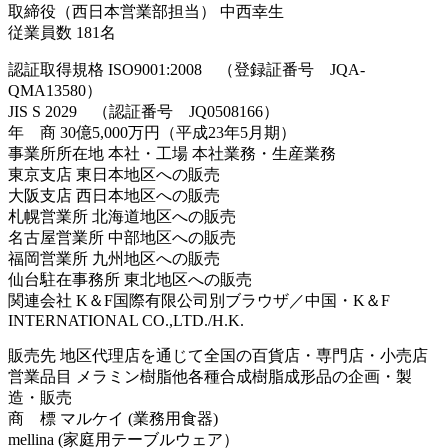
取締役（西日本営業部担当） 中西幸生
従業員数 181名
認証取得規格 ISO9001:2008 （登録証番号 JQA-
QMA13580）
JIS S 2029 （認証番号 JQ0508166）
年 商 30億5,000万円（平成23年5月期）
事業所所在地 本社・工場 本社業務・生産業務
東京支店 東日本地区への販売
大阪支店 西日本地区への販売
札幌営業所 北海道地区への販売
名古屋営業所 中部地区への販売
福岡営業所 九州地区への販売
仙台駐在事務所 東北地区への販売
関連会社 K＆F国際有限公司別ブラウザ／中国・K＆F
INTERNATIONAL CO.,LTD./H.K.
販売先 地区代理店を通じて全国の百貨店・専門店・小売店
営業品目 メラミン樹脂他各種合成樹脂成形品の企画・製
造・販売
商 標 マルケイ (業務用食器)
mellina (家庭用テーブルウェア）