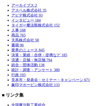
アーカイブス
2
アスベル株式会社
35
アピデ株式会社
93
インタビュー
184
タイガー魔法瓶株式会社
152
人事
168
商品
765
天馬株式会社
58
書籍
96
業界のニュース
845
決算・業績・合併・提携など
185
流通・店舗・無店舗
794
組合・団体活動
138
統計・調査・アンケート
389
行政
193
見本市・発表会・セミナー・キャンペーン
671
象印マホービン株式会社
133
■ リンク集
全国魔法瓶工業組合