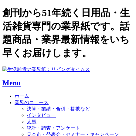
創刊から51年続く日用品・生
活雑貨専門の業界紙です。話
題商品・業界最新情報をいち
早くお届けします。
Menu
ホーム
業界のニュース
決算・業績・合併・提携など
インタビュー
人事
統計・調査・アンケート
見本市・発表会・セミナー・キャンペーン