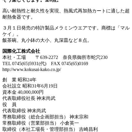
高い耐熱性と耐久性を実現、熱風式再加熱カートに適した超
耐熱食器です。
３月１日発売の特許製品メラミンウエアです。商標は「マル
ケイ」。
飯茶碗、丸小鉢の大小、丸深皿など８点。
国際化工株式会社
本社・工場 〒639-2272 奈良県御所市蛇穴230
TEL 0745(65)5931(代) FAX 0745(65)0169
http://www.kokusai-kako.co.jp/
創 業 昭和24年
会社設立 昭和31年6月19日
資本金 40,000,000円
代表取締役社長 神末尚武
役 員
代表取締役 神末尚武
専務取締役（総合企画部担当） 神末宗和
常務取締役（営業部担当） 小倉英一
取締役（本社工場長・管理部担当） 吉崎昌利