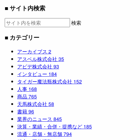
■ サイト内検索
検索
■ カテゴリー
アーカイブス
2
アスベル株式会社
35
アピデ株式会社
93
インタビュー
184
タイガー魔法瓶株式会社
152
人事
168
商品
765
天馬株式会社
58
書籍
96
業界のニュース
845
決算・業績・合併・提携など
185
流通・店舗・無店舗
794