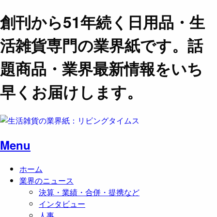
創刊から51年続く日用品・生
活雑貨専門の業界紙です。話
題商品・業界最新情報をいち
早くお届けします。
Menu
ホーム
業界のニュース
決算・業績・合併・提携など
インタビュー
人事