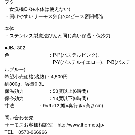
フタ
・食洗機OK(※本体は使えない)
・開けやすいサーモス独自の2ピース密閉構造
本体
・ステンレス製魔法びんと同じ高い保温・保冷力
■JBJ-302
色 ：P-P(パステルピンク)、
P-Y(パステルイエロー)、P-B(パステ
ルブルー)
希望小売価格(税抜)：4,500円
約300g、容量0.3L
保温効力 ：53度以上(6時間)
保令効力 ：13度以下(6時間)
寸法 ：9×9×12(幅×奥行き×高さcm)
問い合わせ先
サーモスお客様相談室 http://www.thermos.jp/
TEL：0570-066966