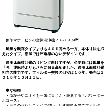
象印マホービンの空気清浄機ＰＡ-ＸＡ24型
風量を既存タイプよりも４０％高める一方、本体寸法を抑
えたタイプ。部屋では圧迫感のないデザインです。
適用床面積24畳のリビング向けですが、必要時には風量を
「強」運転時よりもさらに40％高めました。適用床面積34畳
相当の能力です。フィルター交換の目安は１０年。発売は２
０１５年１０月１１日。
主な特徴
・微粒子やニオイを一気に集じん・脱臭する「パワーター
ボコース」
・空気の汚れとニオイに強い、10年交換不要のフィルタ