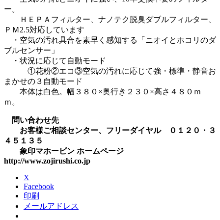
ー。
ＨＥＰＡフィルター、ナノテク脱臭ダブルフィルター、
ＰＭ2.5対応しています
・空気の汚れ具合を素早く感知する「ニオイとホコリのダ
ブルセンサー」
・状況に応じて自動モード
①花粉②エコ③空気の汚れに応じて強・標準・静音お
まかせの３自動モード
本体は白色。幅３８０×奥行き２３０×高さ４８０ｍ
ｍ。
問い合わせ先
お客様ご相談センター、フリーダイヤル ０１２０・３
４５１３５
象印マホービン ホームページ
http://www.zojirushi.co.jp
X
Facebook
印刷
メールアドレス