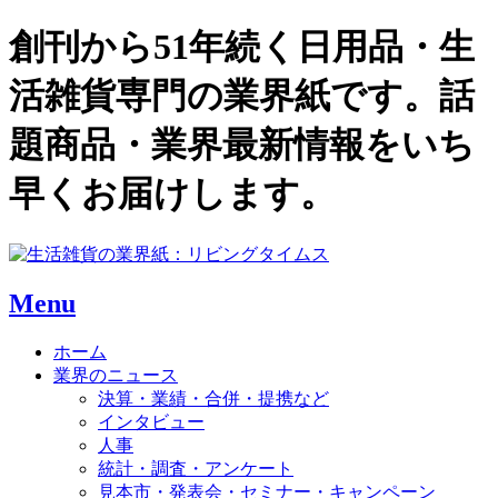
創刊から51年続く日用品・生
活雑貨専門の業界紙です。話
題商品・業界最新情報をいち
早くお届けします。
Menu
ホーム
業界のニュース
決算・業績・合併・提携など
インタビュー
人事
統計・調査・アンケート
見本市・発表会・セミナー・キャンペーン