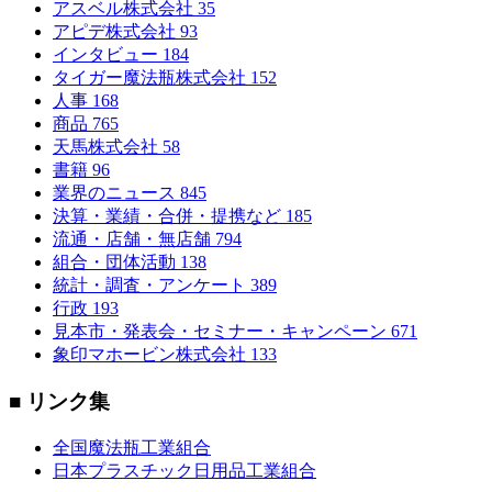
アスベル株式会社
35
アピデ株式会社
93
インタビュー
184
タイガー魔法瓶株式会社
152
人事
168
商品
765
天馬株式会社
58
書籍
96
業界のニュース
845
決算・業績・合併・提携など
185
流通・店舗・無店舗
794
組合・団体活動
138
統計・調査・アンケート
389
行政
193
見本市・発表会・セミナー・キャンペーン
671
象印マホービン株式会社
133
■ リンク集
全国魔法瓶工業組合
日本プラスチック日用品工業組合