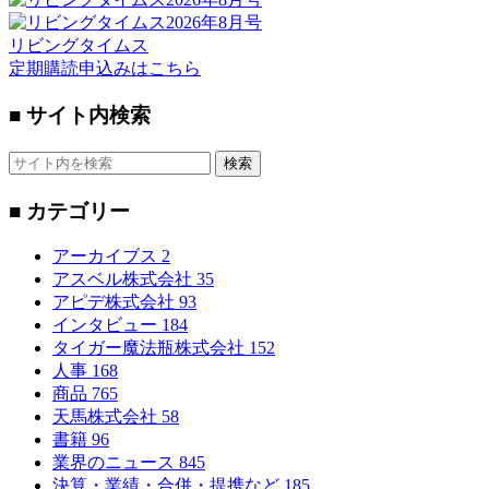
リビングタイムス
定期購読申込みはこちら
■ サイト内検索
検索
■ カテゴリー
アーカイブス
2
アスベル株式会社
35
アピデ株式会社
93
インタビュー
184
タイガー魔法瓶株式会社
152
人事
168
商品
765
天馬株式会社
58
書籍
96
業界のニュース
845
決算・業績・合併・提携など
185