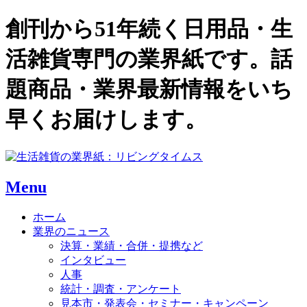
創刊から51年続く日用品・生
活雑貨専門の業界紙です。話
題商品・業界最新情報をいち
早くお届けします。
Menu
ホーム
業界のニュース
決算・業績・合併・提携など
インタビュー
人事
統計・調査・アンケート
見本市・発表会・セミナー・キャンペーン