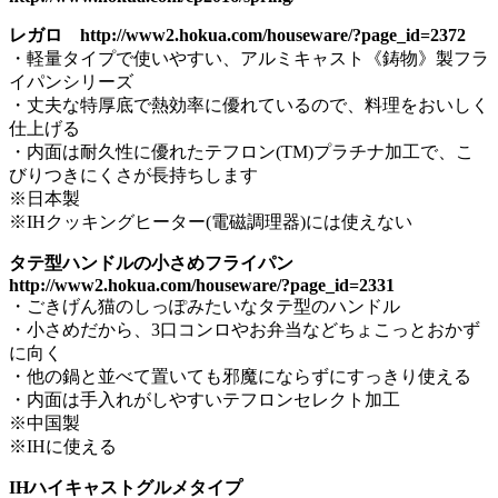
レガロ http://www2.hokua.com/houseware/?page_id=2372
・軽量タイプで使いやすい、アルミキャスト《鋳物》製フラ
イパンシリーズ
・丈夫な特厚底で熱効率に優れているので、料理をおいしく
仕上げる
・内面は耐久性に優れたテフロン(TM)プラチナ加工で、こ
びりつきにくさが長持ちします
※日本製
※IHクッキングヒーター(電磁調理器)には使えない
タテ型ハンドルの小さめフライパン
http://www2.hokua.com/houseware/?page_id=2331
・ごきげん猫のしっぽみたいなタテ型のハンドル
・小さめだから、3口コンロやお弁当などちょこっとおかず
に向く
・他の鍋と並べて置いても邪魔にならずにすっきり使える
・内面は手入れがしやすいテフロンセレクト加工
※中国製
※IHに使える
IHハイキャストグルメタイプ