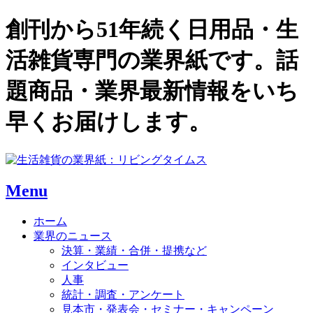
創刊から51年続く日用品・生
活雑貨専門の業界紙です。話
題商品・業界最新情報をいち
早くお届けします。
Menu
ホーム
業界のニュース
決算・業績・合併・提携など
インタビュー
人事
統計・調査・アンケート
見本市・発表会・セミナー・キャンペーン