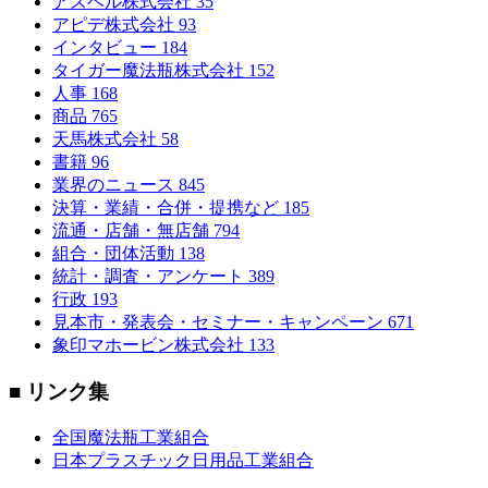
アスベル株式会社
35
アピデ株式会社
93
インタビュー
184
タイガー魔法瓶株式会社
152
人事
168
商品
765
天馬株式会社
58
書籍
96
業界のニュース
845
決算・業績・合併・提携など
185
流通・店舗・無店舗
794
組合・団体活動
138
統計・調査・アンケート
389
行政
193
見本市・発表会・セミナー・キャンペーン
671
象印マホービン株式会社
133
■ リンク集
全国魔法瓶工業組合
日本プラスチック日用品工業組合