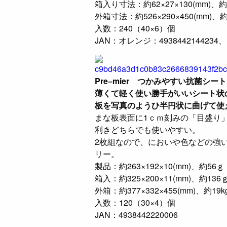
箱入り寸法：約62×27×130(mm)、約
外箱寸法：約526×290×450(mm)、約1
入数：240（40×6）個
JAN：オレンジ：4938442144234、
Pre−mier つかみやすい抗菌シー
薄くて軽く使い勝手がいいシート状
板を写真のようひ半円状に曲げて使
まな板表面に1ｃｍ刻みの「目盛り
利きどちらでも使いやすい。
2枚組なので、においや色などの強
リー。
製品：約263×192×10(mm)、約56
箱入：約325×200×11(mm)、約13
外箱：約377×332×455(mm)、約19k
入数：120（30×4）個
JAN：4938442220006