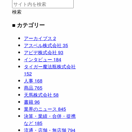
検索
■ カテゴリー
アーカイブス
2
アスベル株式会社
35
アピデ株式会社
93
インタビュー
184
タイガー魔法瓶株式会社
152
人事
168
商品
765
天馬株式会社
58
書籍
96
業界のニュース
845
決算・業績・合併・提携
など
185
流通・店舗・無店舗
794