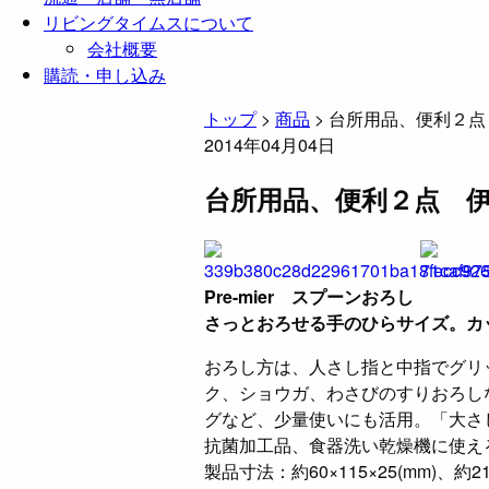
リビングタイムスについて
会社概要
購読・申し込み
トップ
>
商品
>
台所用品、便利２点
2014年04月04日
台所用品、便利２点 
Pre-mier スプーンおろし
さっとおろせる手のひらサイズ。カ
おろし方は、人さし指と中指でグリ
ク、ショウガ、わさびのすりおろし
グなど、少量使いにも活用。「大さ
抗菌加工品、食器洗い乾燥機に使え
製品寸法：約60×115×25(mm)、約2