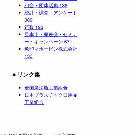
組合・団体活動
138
統計・調査・アンケート
389
行政
193
見本市・発表会・セミナ
ー・キャンペーン
671
象印マホービン株式会社
133
■ リンク集
全国魔法瓶工業組合
日本プラスチック日用品
工業組合