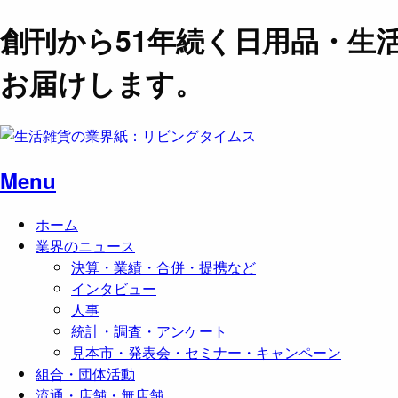
創刊から51年続く日用品・生
お届けします。
Menu
ホーム
業界のニュース
決算・業績・合併・提携など
インタビュー
人事
統計・調査・アンケート
見本市・発表会・セミナー・キャンペーン
組合・団体活動
流通・店舗・無店舗