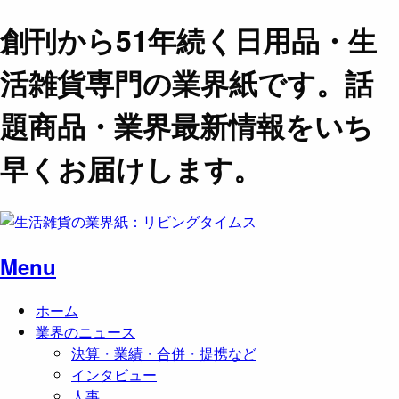
創刊から51年続く日用品・生
活雑貨専門の業界紙です。話
題商品・業界最新情報をいち
早くお届けします。
Menu
ホーム
業界のニュース
決算・業績・合併・提携など
インタビュー
人事