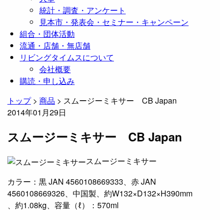
統計・調査・アンケート
見本市・発表会・セミナー・キャンペーン
組合・団体活動
流通・店舗・無店舗
リビングタイムスについて
会社概要
購読・申し込み
トップ
>
商品
>
スムージーミキサー CB Japan
2014年01月29日
スムージーミキサー CB Japan
スムージーミキサー
カラー：黒 JAN 4560108669333、赤 JAN
4560108669326、中国製、約W132×D132×H390mm
、約1.08kg、容量（ℓ）：570ml