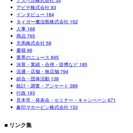
アスベル株式会社
35
アピデ株式会社
93
インタビュー
184
タイガー魔法瓶株式会社
152
人事
168
商品
765
天馬株式会社
58
書籍
96
業界のニュース
845
決算・業績・合併・提携など
185
流通・店舗・無店舗
794
組合・団体活動
138
統計・調査・アンケート
389
行政
193
見本市・発表会・セミナー・キャンペーン
671
象印マホービン株式会社
133
■ リンク集