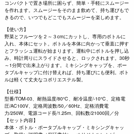
コンパクトで置き場所に困らず、簡単・手軽にスムージー
を作れます。スムージーをそのまま飲めて、持ち運びもで
きるので、いつでもどこでもスムージーを楽しめます。
【使い方】
野菜とフルーツを２～３cmにカットし、専用のボトルに
入れ、本体にセット。ボトルを本体に向かって垂直に押す
とフラッシュ運転が始まります。運転中にボトルを押し込
み、時計周りにスライドさせると、ロックされます。30秒
～1分間で出来上がります。ミキシングキャップを、ポー
タブルキャップに付け替えれば、持ち運びにも便利。ボト
ルは軽くて丈夫なコポリエステル製。
【仕様】
型番/TOM-03、耐熱温度/80℃、耐冷温度/-10℃、定格電
圧/AC100V、定格周波数/50／60Hz、定格消費電
力/250W、電源コード長/1.25m、回転数/21000回／分
【セット内容】
本体・ボトル・ポータブルキャップ・ミキシングキャッ