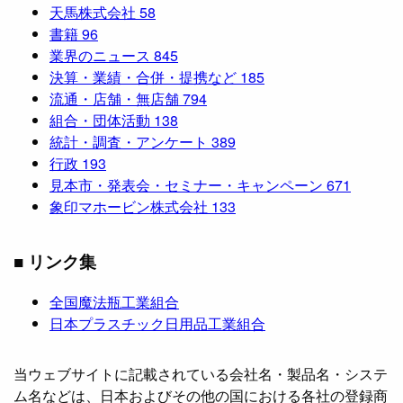
天馬株式会社
58
書籍
96
業界のニュース
845
決算・業績・合併・提携など
185
流通・店舗・無店舗
794
組合・団体活動
138
統計・調査・アンケート
389
行政
193
見本市・発表会・セミナー・キャンペーン
671
象印マホービン株式会社
133
■ リンク集
全国魔法瓶工業組合
日本プラスチック日用品工業組合
当ウェブサイトに記載されている会社名・製品名・システ
ム名などは、日本およびその他の国における各社の登録商