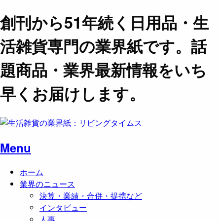
創刊から51年続く日用品・生
活雑貨専門の業界紙です。話
題商品・業界最新情報をいち
早くお届けします。
Menu
ホーム
業界のニュース
決算・業績・合併・提携など
インタビュー
人事