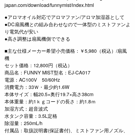
japan.com/download/funnymist/index.html
●アロマオイル対応でアロマファン/アロマ加湿器として
●DC扇風機との組み合わせなので一体型のミストファンよ
り電気代が安い
●高さ調整は扇風機側でできる
■主な仕様メーカー希望小売価格：￥5,980（税込）/扇風
機
セット価格：12,800円（税込）
商品名：FUNNY MIST型名：EJ-CA017
電源：AC100V 50/60Hz
消費電力：33Ｗ・最少約1.6W
本体サイズ：幅20.5×奥行19.7×高さ38cm
本体重量：約1ｋｇコードの長さ：約1.8ｍ
加湿方式：超音波式
水タンク容量：3.5L定格
除湿量：250mL/h
付属品：取扱説明書(保証書付)、ミストファン用ノズル、