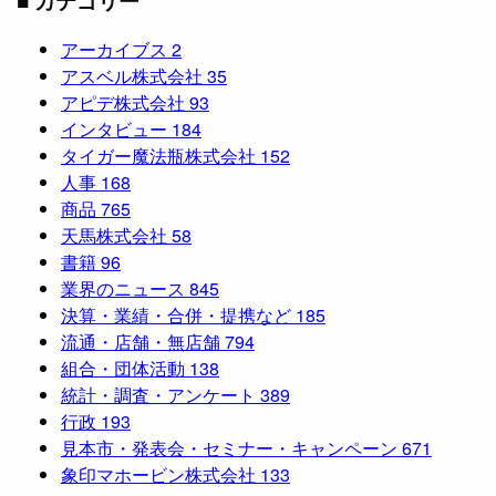
■ カテゴリー
アーカイブス
2
アスベル株式会社
35
アピデ株式会社
93
インタビュー
184
タイガー魔法瓶株式会社
152
人事
168
商品
765
天馬株式会社
58
書籍
96
業界のニュース
845
決算・業績・合併・提携など
185
流通・店舗・無店舗
794
組合・団体活動
138
統計・調査・アンケート
389
行政
193
見本市・発表会・セミナー・キャンペーン
671
象印マホービン株式会社
133