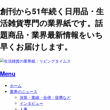
創刊から51年続く日用品・生
活雑貨専門の業界紙です。話
題商品・業界最新情報をいち
早くお届けします。
Menu
ホーム
業界のニュース
決算・業績・合併・提携など
インタビュー
人事