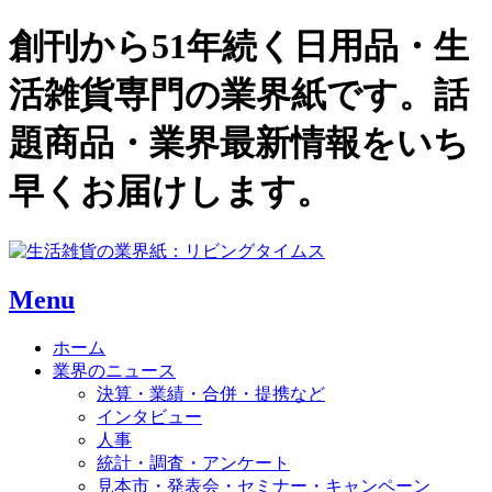
創刊から51年続く日用品・生
活雑貨専門の業界紙です。話
題商品・業界最新情報をいち
早くお届けします。
Menu
ホーム
業界のニュース
決算・業績・合併・提携など
インタビュー
人事
統計・調査・アンケート
見本市・発表会・セミナー・キャンペーン