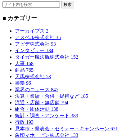
検索
■ カテゴリー
アーカイブス
2
アスベル株式会社
35
アピデ株式会社
93
インタビュー
184
タイガー魔法瓶株式会社
152
人事
168
商品
765
天馬株式会社
58
書籍
96
業界のニュース
845
決算・業績・合併・提携など
185
流通・店舗・無店舗
794
組合・団体活動
138
統計・調査・アンケート
389
行政
193
見本市・発表会・セミナー・キャンペーン
671
象印マホービン株式会社
133