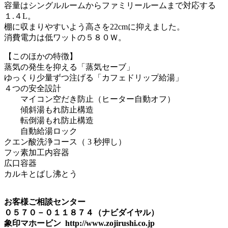
容量はシングルルームからファミリールームまで対応する
１.４L。
棚に収まりやすいよう高さを22cmに抑えました。
消費電力は低ワットの５８０Ｗ。
【このほかの特徴】
蒸気の発生を抑える「蒸気セーブ」
ゆっくり少量ずつ注げる「カフェドリップ給湯」
４つの安全設計
マイコン空だき防止（ヒーター自動オフ）
傾斜湯もれ防止構造
転倒湯もれ防止構造
自動給湯ロック
クエン酸洗浄コース（ 3 秒押し）
フッ素加工内容器
広口容器
カルキとばし沸とう
お客様ご相談センター
０５７０－０１１８７４（ナビダイヤル）
象印マホービン http://www.zojirushi.co.jp