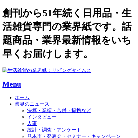
創刊から51年続く日用品・生
活雑貨専門の業界紙です。話
題商品・業界最新情報をいち
早くお届けします。
Menu
ホーム
業界のニュース
決算・業績・合併・提携など
インタビュー
人事
統計・調査・アンケート
見本市・発表会・セミナー・キャンペーン