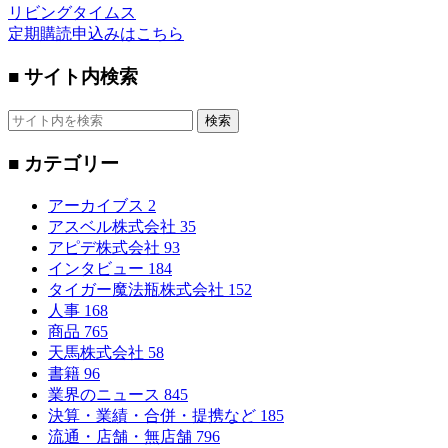
リビングタイムス
定期購読申込みはこちら
■ サイト内検索
検索
■ カテゴリー
アーカイブス
2
アスベル株式会社
35
アピデ株式会社
93
インタビュー
184
タイガー魔法瓶株式会社
152
人事
168
商品
765
天馬株式会社
58
書籍
96
業界のニュース
845
決算・業績・合併・提携など
185
流通・店舗・無店舗
796