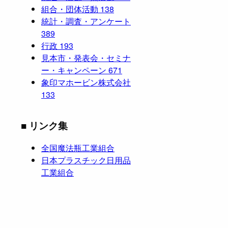
組合・団体活動
138
統計・調査・アンケート
389
行政
193
見本市・発表会・セミナ
ー・キャンペーン
671
象印マホービン株式会社
133
■ リンク集
全国魔法瓶工業組合
日本プラスチック日用品
工業組合