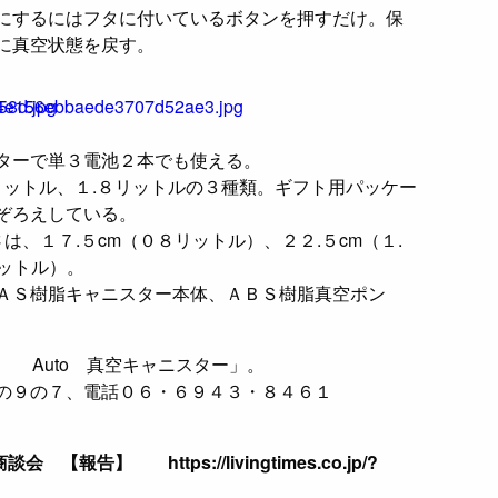
にするにはフタに付いているボタンを押すだけ。保
に真空状態を戻す。
プターで単３電池２本でも使える。
リットル、１.８リットルの３種類。ギフト用パッケー
ぞろえしている。
は、１７.５cm（０８リットル）、２２.５cm（１.
リットル）。
ＡＳ樹脂キャニスター本体、ＡＢＳ樹脂真空ポン
 Italy Auto 真空キャニスター」。
の９の７、電話０６・６９４３・８４６１
【報告】 https://livingtimes.co.jp/?