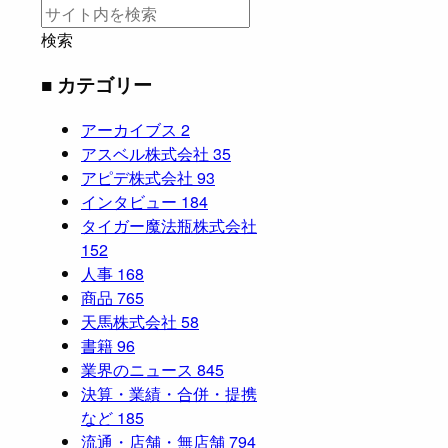
検索
■ カテゴリー
アーカイブス
2
アスベル株式会社
35
アピデ株式会社
93
インタビュー
184
タイガー魔法瓶株式会社
152
人事
168
商品
765
天馬株式会社
58
書籍
96
業界のニュース
845
決算・業績・合併・提携
など
185
流通・店舗・無店舗
794