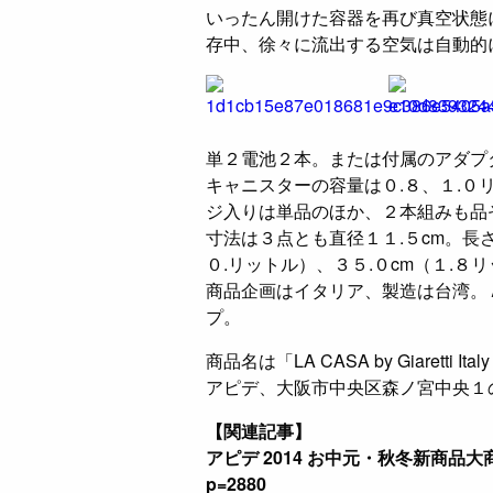
いったん開けた容器を再び真空状態
存中、徐々に流出する空気は自動的
​単２電池２本。または付属のアダ
キャニスターの容量は０.８、１.０
ジ入りは単品のほか、２本組みも品
寸法は３点とも直径１１.５cm。長さ
０.リットル）、３５.０cm（１.８
商品企画はイタリア、製造は台湾。
プ。
商品名は「LA CASA by Giaretti
アピデ、大阪市中央区森ノ宮中央１
【関連記事】
アピデ 2014 お中元・秋冬新商品大商談会 
p=2880