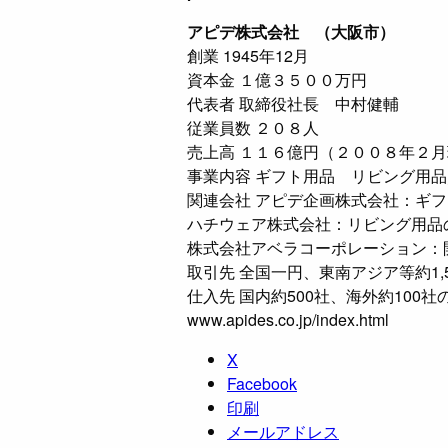
アピデ株式会社 （大阪市）
創業 1945年12月
資本金 １億３５００万円
代表者 取締役社長 中村健輔
従業員数 ２０８人
売上高 １１６億円（２００８年２
事業内容 ギフト用品 リビング用
関連会社 アピデ企画株式会社：ギ
ハチウェア株式会社：リビング用品
株式会社アベラコーポレーション：
取引先 全国一円、東南アジア等約1,5
仕入先 国内約500社、海外約100
www.apides.co.jp/index.html
X
Facebook
印刷
メールアドレス