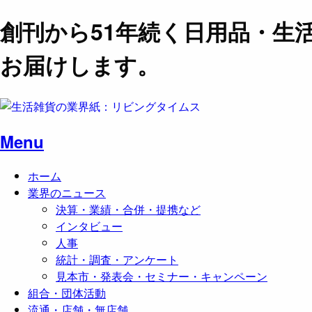
創刊から51年続く日用品・生
お届けします。
Menu
ホーム
業界のニュース
決算・業績・合併・提携など
インタビュー
人事
統計・調査・アンケート
見本市・発表会・セミナー・キャンペーン
組合・団体活動
流通・店舗・無店舗