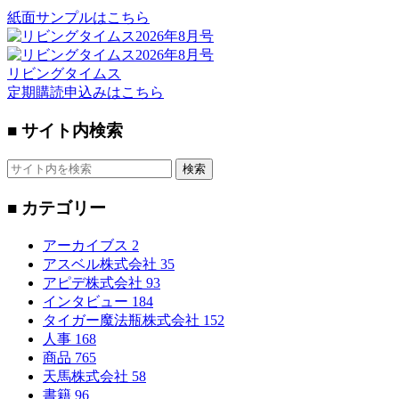
紙面サンプルはこちら
リビングタイムス
定期購読申込みはこちら
■ サイト内検索
検索
■ カテゴリー
アーカイブス
2
アスベル株式会社
35
アピデ株式会社
93
インタビュー
184
タイガー魔法瓶株式会社
152
人事
168
商品
765
天馬株式会社
58
書籍
96