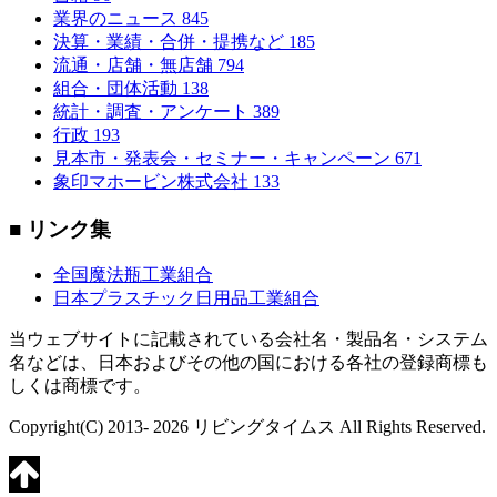
業界のニュース
845
決算・業績・合併・提携など
185
流通・店舗・無店舗
794
組合・団体活動
138
統計・調査・アンケート
389
行政
193
見本市・発表会・セミナー・キャンペーン
671
象印マホービン株式会社
133
■ リンク集
全国魔法瓶工業組合
日本プラスチック日用品工業組合
当ウェブサイトに記載されている会社名・製品名・システム
名などは、日本およびその他の国における各社の登録商標も
しくは商標です。
Copyright(C) 2013- 2026 リビングタイムス All Rights Reserved.