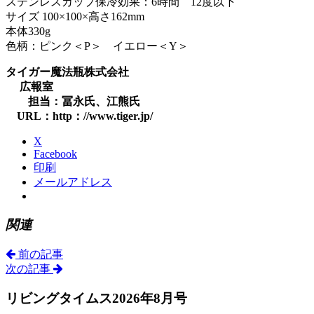
ステンレスカップ保冷効果：6時間 12度以下
サイズ 100×100×高さ162mm
本体330g
色柄：ピンク＜P＞ イエロー＜Y＞
タイガー魔法瓶株式会社
広報室
担当：冨永氏、江熊氏
URL：http：//www.tiger.jp/
X
Facebook
印刷
メールアドレス
関連
前の記事
次の記事
リビングタイムス2026年8月号