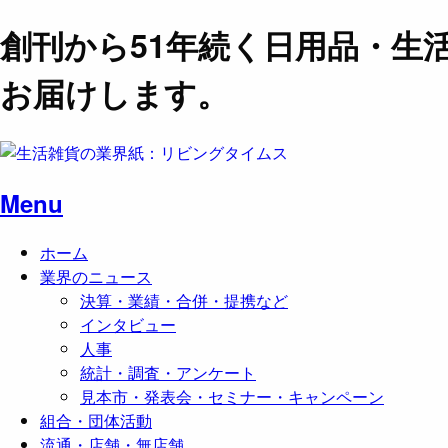
創刊から51年続く日用品・生
お届けします。
Menu
ホーム
業界のニュース
決算・業績・合併・提携など
インタビュー
人事
統計・調査・アンケート
見本市・発表会・セミナー・キャンペーン
組合・団体活動
流通・店舗・無店舗