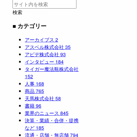
検索
■ カテゴリー
アーカイブス
2
アスベル株式会社
35
アピデ株式会社
93
インタビュー
184
タイガー魔法瓶株式会社
152
人事
168
商品
765
天馬株式会社
58
書籍
96
業界のニュース
845
決算・業績・合併・提携
など
185
流通・店舗・無店舗
794