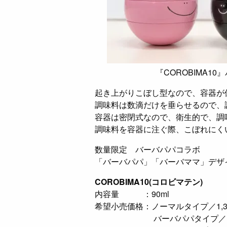
『COROBIMA10』バ
起き上がりこぼし型なので、容器が
調味料は数滴だけを垂らせるので、
容器は密閉式なので、衛生的で、調
調味料を容器に注ぐ際、こぼれにく
数量限定 バーバパパコラボ
「バーバパパ」「バーバママ」デザ
COROBIMA10(コロビマテン)
内容量 ：90ml
希望小売価格：ノーマルタイプ／1,3
バーバパパタイプ／1,8