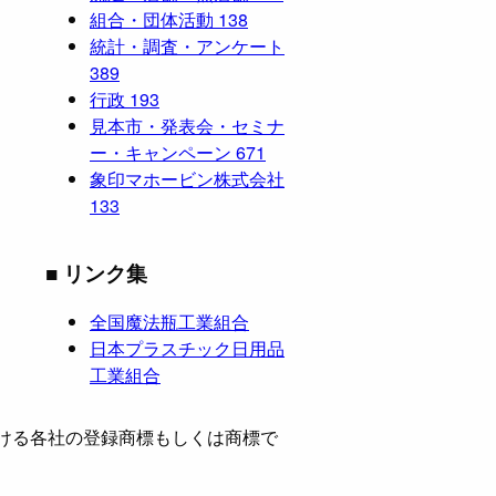
組合・団体活動
138
統計・調査・アンケート
389
行政
193
見本市・発表会・セミナ
ー・キャンペーン
671
象印マホービン株式会社
133
■ リンク集
全国魔法瓶工業組合
日本プラスチック日用品
工業組合
ける各社の登録商標もしくは商標で