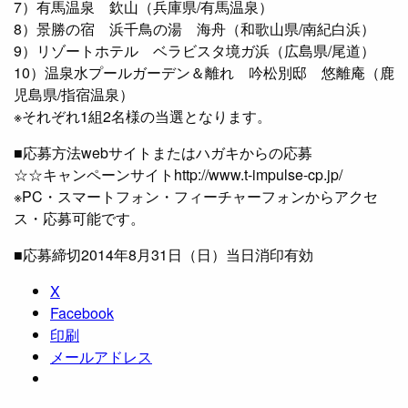
7）有馬温泉 欽山（兵庫県/有馬温泉）
8）景勝の宿 浜千鳥の湯 海舟（和歌山県/南紀白浜）
9）リゾートホテル ベラビスタ境ガ浜（広島県/尾道）
10）温泉水プールガーデン＆離れ 吟松別邸 悠離庵（鹿
児島県/指宿温泉）
※それぞれ1組2名様の当選となります。
■応募方法webサイトまたはハガキからの応募
☆☆キャンペーンサイトhttp://www.t-impulse-cp.jp/
※PC・スマートフォン・フィーチャーフォンからアクセ
ス・応募可能です。
■応募締切2014年8月31日（日）当日消印有効
X
Facebook
印刷
メールアドレス