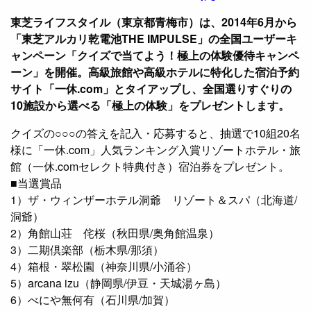
東芝ライフスタイル（東京都青梅市）は、2014年6月から
「東芝アルカリ乾電池THE IMPULSE」の全国ユーザーキ
ャンペーン「クイズで当てよう！極上の体験優待キャンペ
ーン」を開催。高級旅館や高級ホテルに特化した宿泊予約
サイト「一休.com」とタイアップし、全国選りすぐりの
10施設から選べる「極上の体験」をプレゼントします。
クイズの○○○の答えを記入・応募すると、抽選で10組20名
様に「一休.com」人気ランキング入賞リゾートホテル・旅
館（一休.comセレクト特典付き）宿泊券をプレゼント。
■当選賞品
1）ザ・ウィンザーホテル洞爺 リゾート＆スパ（北海道/
洞爺）
2）角館山荘 侘桜（秋田県/奥角館温泉）
3）二期倶楽部（栃木県/那須）
4）箱根・翠松園（神奈川県/小涌谷）
5）arcana izu（静岡県/伊豆・天城湯ヶ島）
6）べにや無何有（石川県/加賀）