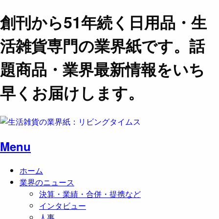
創刊から51年続く日用品・生
活雑貨専門の業界紙です。話
題商品・業界最新情報をいち
早くお届けします。
Menu
ホーム
業界のニュース
決算・業績・合併・提携など
インタビュー
人事