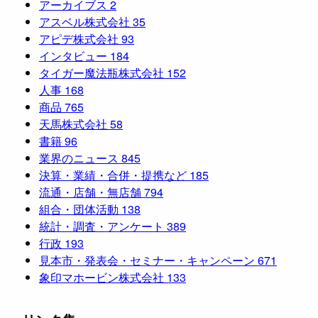
アーカイブス
2
アスベル株式会社
35
アピデ株式会社
93
インタビュー
184
タイガー魔法瓶株式会社
152
人事
168
商品
765
天馬株式会社
58
書籍
96
業界のニュース
845
決算・業績・合併・提携など
185
流通・店舗・無店舗
794
組合・団体活動
138
統計・調査・アンケート
389
行政
193
見本市・発表会・セミナー・キャンペーン
671
象印マホービン株式会社
133