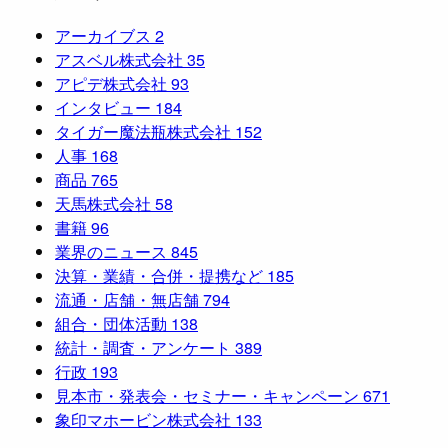
アーカイブス
2
アスベル株式会社
35
アピデ株式会社
93
インタビュー
184
タイガー魔法瓶株式会社
152
人事
168
商品
765
天馬株式会社
58
書籍
96
業界のニュース
845
決算・業績・合併・提携など
185
流通・店舗・無店舗
794
組合・団体活動
138
統計・調査・アンケート
389
行政
193
見本市・発表会・セミナー・キャンペーン
671
象印マホービン株式会社
133