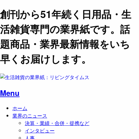
創刊から51年続く日用品・生
活雑貨専門の業界紙です。話
題商品・業界最新情報をいち
早くお届けします。
Menu
ホーム
業界のニュース
決算・業績・合併・提携など
インタビュー
人事