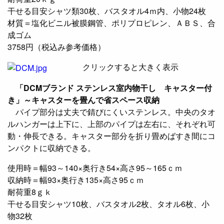
干せる目安シャツ類30枚、バスタオル4ｍ内、小物24枚
材質＝塩化ビニル被膜鋼管、ポリプロピレン、ＡＢＳ、合
成ゴム
3758円（税込み参考価格）
クリックすると大きく表示
「DCMブランド ステンレス室内物干し キャスター付
き」～キャスターを畳んで省スペース収納
パイプ部分は丈夫で錆びにくいステンレス。中央のタオ
ルハンガーは上下に、上部のパイプは左右に、それぞれ可
動・伸長できる。キャスター部分を折り畳めばすき間にコ
ンパクトに収納できる。
使用時＝幅93～140×奥行き54×高さ95～165ｃｍ
収納時＝幅93×奥行き135×高さ95ｃｍ
耐荷重8ｇｋ
干せる目安シャツ10枚、バスタオル2枚、タオル6枚、小
物32枚