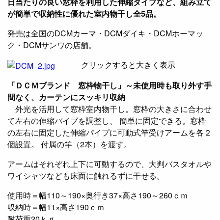
日当たりの良い窓枠を利用した伸縮タイプなど、組み立て
が簡単で収納性に優れた室内物干し全5品。
発売は全国のDCMカーマ・DCMダイキ・DCMホーマッ
ク・DCMサンワの店舗。
クリックすると大きく表示
「ＤＣＭブランド 窓枠物干し」～未使用時も取り外す手
間なく、カーテンにスッキリ収納
外光を活用して窓枠室内物干し。窓枠の大きさに合わせ
て左右の伸縮パイプを調整し、 簡単に固定できる。窓枠
の左右に固定した伸縮パイプに可動式竿受けアームを各２
個設置。 付属の竿（2本）を渡す。
アームはそれぞれ上下に可動するので、大判バスタオルや
ワイシャツなども床面に触れるずに干せる。
使用時＝幅110～190×奥行き37×高さ190～260ｃｍ
収納時＝幅11×高さ190ｃｍ
耐荷重20ｋｇ