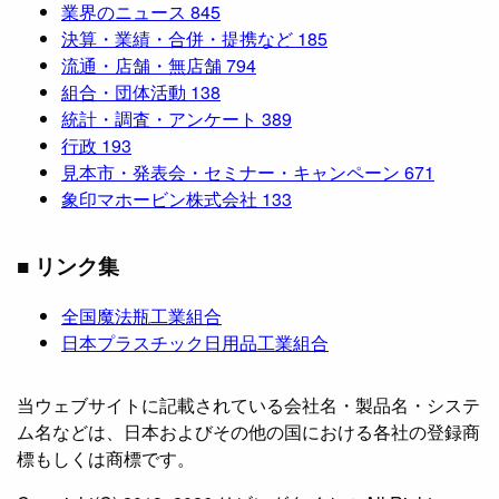
業界のニュース
845
決算・業績・合併・提携など
185
流通・店舗・無店舗
794
組合・団体活動
138
統計・調査・アンケート
389
行政
193
見本市・発表会・セミナー・キャンペーン
671
象印マホービン株式会社
133
■ リンク集
全国魔法瓶工業組合
日本プラスチック日用品工業組合
当ウェブサイトに記載されている会社名・製品名・システ
ム名などは、日本およびその他の国における各社の登録商
標もしくは商標です。