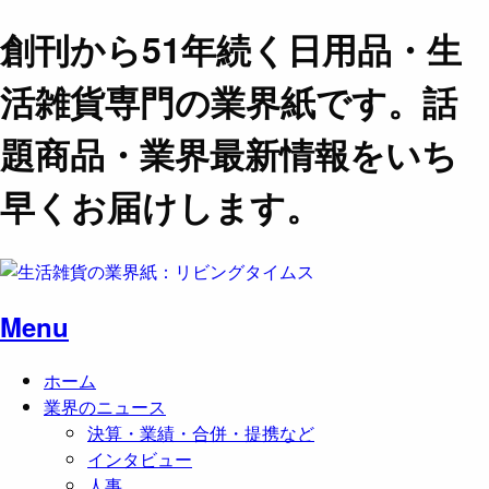
創刊から51年続く日用品・生
活雑貨専門の業界紙です。話
題商品・業界最新情報をいち
早くお届けします。
Menu
ホーム
業界のニュース
決算・業績・合併・提携など
インタビュー
人事