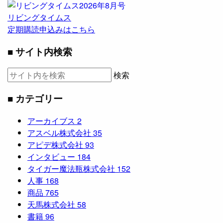
リビングタイムス
定期購読申込みはこちら
■ サイト内検索
検索
■ カテゴリー
アーカイブス
2
アスベル株式会社
35
アピデ株式会社
93
インタビュー
184
タイガー魔法瓶株式会社
152
人事
168
商品
765
天馬株式会社
58
書籍
96