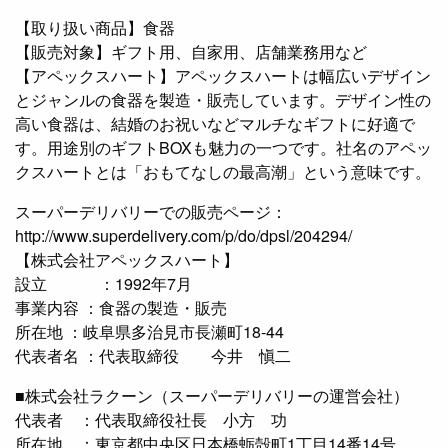
【取り扱い商品】食器
【販売対象】ギフト用、自家用、店舗業務用など
【アペックスハート】アペックスハートは幅広いデザイン
とジャンルの食器を製造・販売しています。デザイン性の
高い食器は、結婚のお祝いなどマルチなギフトに好適で
す。用途別のギフトBOXも魅力の一つです。社名のアペッ
クスハートとは「おもてなしの最高潮」という意味です。
スーパーデリバリーでの販売ページ：
http://www.superdelivery.com/p/do/dpsl/204294/
【株式会社アペックスハート】
設立 ：1992年7月
事業内容 ：食器の製造・販売
所在地 ：岐阜県多治見市長瀬町18-44
代表者名 ：代表取締役 今井 愼二
■株式会社ラクーン（スーパーデリバリーの運営会社）
代表者 ：代表取締役社長 小方 功
所在地 ：東京都中央区日本橋蛎殻町1丁目14番14号