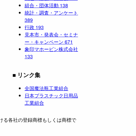
組合・団体活動
138
統計・調査・アンケート
389
行政
193
見本市・発表会・セミナ
ー・キャンペーン
671
象印マホービン株式会社
133
■ リンク集
全国魔法瓶工業組合
日本プラスチック日用品
工業組合
ける各社の登録商標もしくは商標で