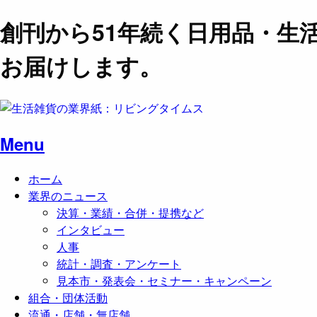
創刊から51年続く日用品・生
お届けします。
Menu
ホーム
業界のニュース
決算・業績・合併・提携など
インタビュー
人事
統計・調査・アンケート
見本市・発表会・セミナー・キャンペーン
組合・団体活動
流通・店舗・無店舗