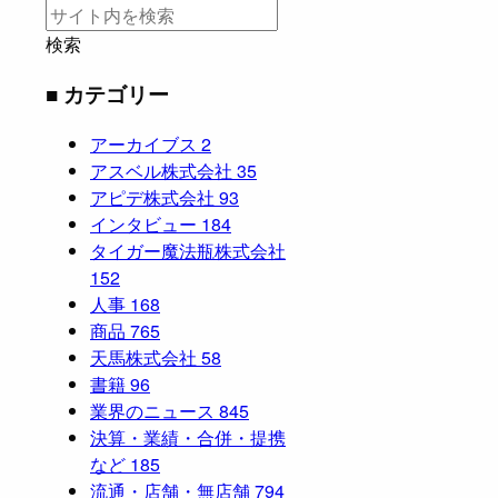
検索
■ カテゴリー
アーカイブス
2
アスベル株式会社
35
アピデ株式会社
93
インタビュー
184
タイガー魔法瓶株式会社
152
人事
168
商品
765
天馬株式会社
58
書籍
96
業界のニュース
845
決算・業績・合併・提携
など
185
流通・店舗・無店舗
794