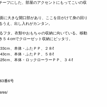
チーフにした、部屋のアクセントにもってこいの収
前面に大きな開口部があり、ここを目がけて身の回り
るうえ、出し入れがカンタン。
きるフタ。衣類やおもちゃの収納に向いている。移動
き５４cmでクローゼット収納にピッタリ。
×33cｍ、本体・ふたＰＰ、２８ℓ
×43cｍ、本体・ふたＰＰ、５８ℓ
×25cｍ、本体・ロックローラーＰＰ、３４ℓ
63番6号
ares/