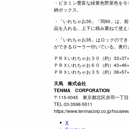
・ビタミン豊富な緑黄色野菜色をモ
納ボックス。
・「いれちゃお30」「同60」は、
品を入れる。上下に積み重ねて使え
・「いれちゃお35」はロックので
ができるローラー付いている。奥行
ＰＲＸいれちゃお３０（約）33×37
ＰＲＸいれちゃお６０（約）43×46
ＰＲＸいれちゃお３５（約）38×57
天馬 株式会社
TENMA CORPORATION
〒115-0045 東京都北区赤羽一丁目
TEL 03-3598-5511
https://www.tenmacorp.co.jp/housew
X