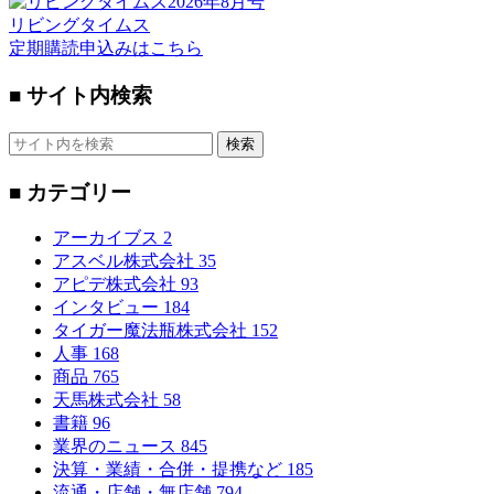
リビングタイムス
定期購読申込みはこちら
■ サイト内検索
検索
■ カテゴリー
アーカイブス
2
アスベル株式会社
35
アピデ株式会社
93
インタビュー
184
タイガー魔法瓶株式会社
152
人事
168
商品
765
天馬株式会社
58
書籍
96
業界のニュース
845
決算・業績・合併・提携など
185
流通・店舗・無店舗
794