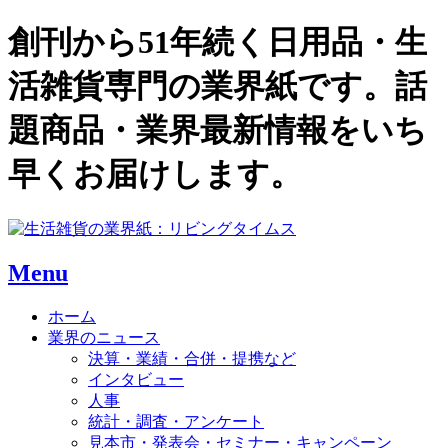
創刊から51年続く日用品・生
活雑貨専門の業界紙です。話
題商品・業界最新情報をいち
早くお届けします。
Menu
ホーム
業界のニュース
決算・業績・合併・提携など
インタビュー
人事
統計・調査・アンケート
見本市・発表会・セミナー・キャンペーン