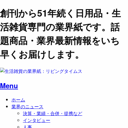
創刊から51年続く日用品・生
活雑貨専門の業界紙です。話
題商品・業界最新情報をいち
早くお届けします。
Menu
ホーム
業界のニュース
決算・業績・合併・提携など
インタビュー
人事