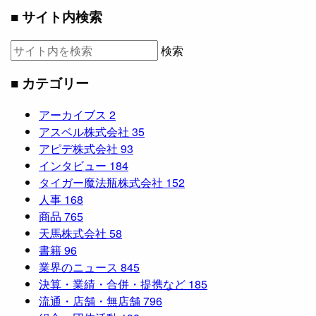
■ サイト内検索
検索
■ カテゴリー
アーカイブス
2
アスベル株式会社
35
アピデ株式会社
93
インタビュー
184
タイガー魔法瓶株式会社
152
人事
168
商品
765
天馬株式会社
58
書籍
96
業界のニュース
845
決算・業績・合併・提携など
185
流通・店舗・無店舗
796