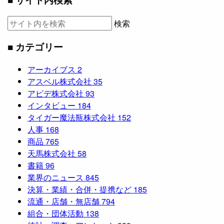
検索
■ カテゴリー
アーカイブス
2
アスベル株式会社
35
アピデ株式会社
93
インタビュー
184
タイガー魔法瓶株式会社
152
人事
168
商品
765
天馬株式会社
58
書籍
96
業界のニュース
845
決算・業績・合併・提携など
185
流通・店舗・無店舗
794
組合・団体活動
138