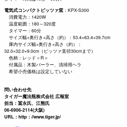
電気式コンパクトピッツァ窯
：KPX-S300
消費電力：1420W
温度範囲：180～320度
タイマー：60分
サイズ幅×奥行き×高さ（約）：53.4×63.4×39.7cm
庫内サイズ幅×奥行き×高さ（約）：
32.0×32.0×9.0cm（ピッツァ直径30cmまで）
色柄：レッド＜R＞
付属品：木製パーラー、清掃用ヘラ
希望小売価格は設定していない
問い合わせ先
タイガー魔法瓶株式会社 広報室
担当：冨永氏、江熊氏
06-6906-2114(大阪)
URL：http：//www.tiger.jp/