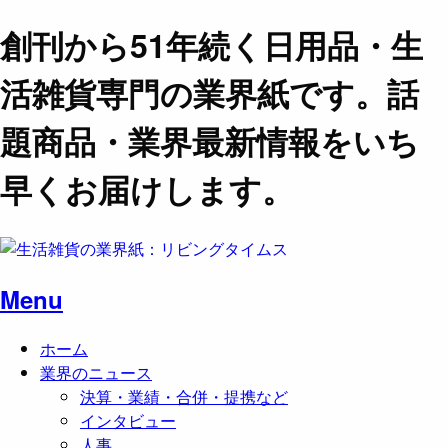
創刊から51年続く日用品・生
活雑貨専門の業界紙です。話
題商品・業界最新情報をいち
早くお届けします。
Menu
ホーム
業界のニュース
決算・業績・合併・提携など
インタビュー
人事