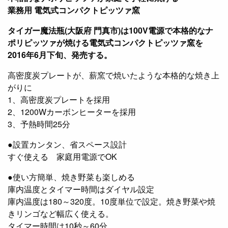
業務用 電気式コンパクトピッツァ窯
タイガー魔法瓶(大阪府 門真市)は100V電源で本格的なナ
ポリピッツァが焼ける電気式コンパクトピッツァ窯を
2016年6月下旬、発売する。
高密度炭プレートが、薪窯で焼いたような本格的な焼き上
がりに
1、高密度炭プレートを採用
2、1200Wカーボンヒーターを採用
3、予熱時間25分
●設置カンタン、省スペース設計
すぐ使える 家庭用電源でOK
●使い方簡単、焼き野菜も楽しめる
庫内温度とタイマー時間はダイヤル設定
庫内温度は180～320度。10度単位で設定。焼き野菜や焼
きリンゴなど幅広く使える。
タイマー時間は10秒～60分。