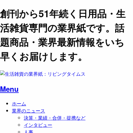
創刊から51年続く日用品・生
活雑貨専門の業界紙です。話
題商品・業界最新情報をいち
早くお届けします。
Menu
ホーム
業界のニュース
決算・業績・合併・提携など
インタビュー
人事