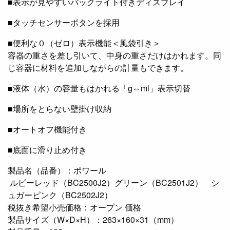
■表示が見やすいバックライト付きディスプレイ
■タッチセンサーボタンを採用
■便利な０（ゼロ）表示機能＜風袋引き＞
容器の重さを差し引いて、中身の重さだけはかれます。同
じ容器に材料を追加しながらの計量もできます。
■液体（水）の容量もはかれる「g⇔ml」表示切替
■場所をとらない壁掛け収納
■オートオフ機能付き
■底面に滑り止め付き
製品名（品番）：ポワール
ルビーレッド（BC2500J2）グリーン（BC2501J2） シ
ュガーピンク（BC2502J2）
税抜き希望小売価格：オープン 価格
製品サイズ（W×D×H）：263×160×31（mm）