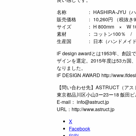
名称 ： HASHIRA-JYU（ハ
販売価格 ： 10,260円 （税抜き9
サイズ ： H 800mm × W 10
素材 ： コットン100％ / 
生産国 ： 日本（ハンドメイ
iF design awardとは195
ザインを選定。2015年度は53カ国
なりました。
iF DESIGN AWARD http://www.ifdesi
【問い合わせ先】ASTRUCT（ア
東京都品川区小山3ー23ー18 飯田ビ
E-mail： info@astruct.jp
URL：http://www.astruct.jp
X
Facebook
印刷