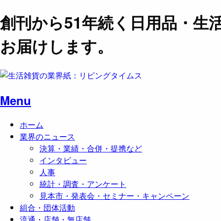
創刊から51年続く日用品・生
お届けします。
Menu
ホーム
業界のニュース
決算・業績・合併・提携など
インタビュー
人事
統計・調査・アンケート
見本市・発表会・セミナー・キャンペーン
組合・団体活動
流通・店舗・無店舗