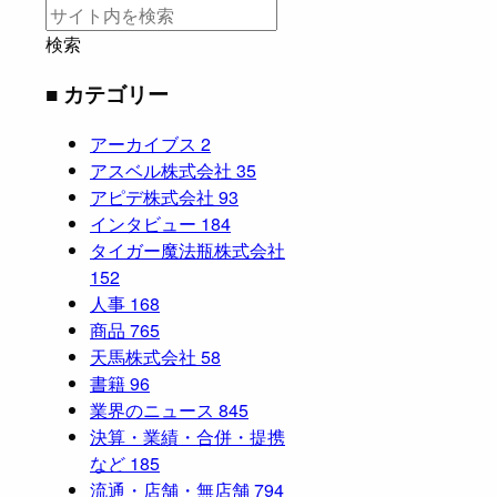
検索
■ カテゴリー
アーカイブス
2
アスベル株式会社
35
アピデ株式会社
93
インタビュー
184
タイガー魔法瓶株式会社
152
人事
168
商品
765
天馬株式会社
58
書籍
96
業界のニュース
845
決算・業績・合併・提携
など
185
流通・店舗・無店舗
794