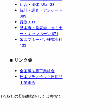
組合・団体活動
138
統計・調査・アンケート
389
行政
193
見本市・発表会・セミナ
ー・キャンペーン
671
象印マホービン株式会社
133
■ リンク集
全国魔法瓶工業組合
日本プラスチック日用品
工業組合
ける各社の登録商標もしくは商標で