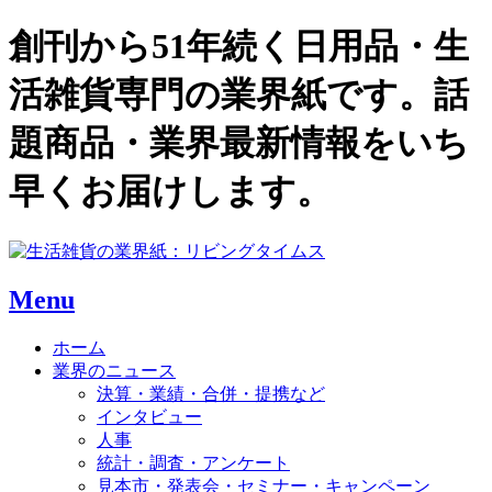
創刊から51年続く日用品・生
活雑貨専門の業界紙です。話
題商品・業界最新情報をいち
早くお届けします。
Menu
ホーム
業界のニュース
決算・業績・合併・提携など
インタビュー
人事
統計・調査・アンケート
見本市・発表会・セミナー・キャンペーン