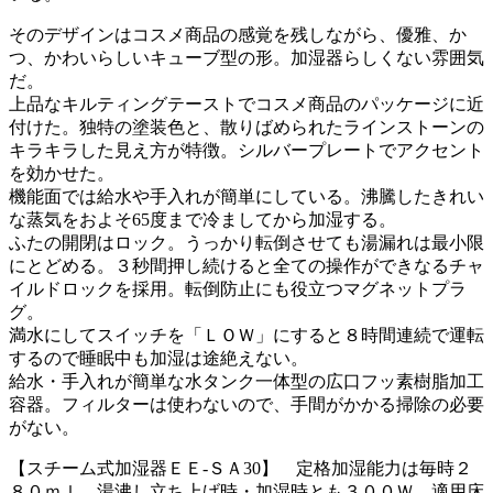
そのデザインはコスメ商品の感覚を残しながら、優雅、か
つ、かわいらしいキューブ型の形。加湿器らしくない雰囲気
だ。
上品なキルティングテーストでコスメ商品のパッケージに近
付けた。独特の塗装色と、散りばめられたラインストーンの
キラキラした見え方が特徴。シルバープレートでアクセント
を効かせた。
機能面では給水や手入れが簡単にしている。沸騰したきれい
な蒸気をおよそ65度まで冷ましてから加湿する。
ふたの開閉はロック。うっかり転倒させても湯漏れは最小限
にとどめる。３秒間押し続けると全ての操作ができなるチャ
イルドロックを採用。転倒防止にも役立つマグネットプラ
グ。
満水にしてスイッチを「ＬＯＷ」にすると８時間連続で運転
するので睡眠中も加湿は途絶えない。
給水・手入れが簡単な水タンク一体型の広口フッ素樹脂加工
容器。フィルターは使わないので、手間がかかる掃除の必要
がない。
【スチーム式加湿器ＥＥ-ＳＡ30】 定格加湿能力は毎時２
８０ｍｌ。湯沸し立ち上げ時・加湿時とも３００Ｗ。適用床