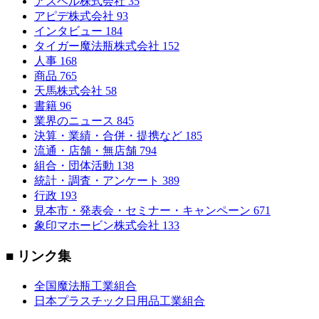
アスベル株式会社
35
アピデ株式会社
93
インタビュー
184
タイガー魔法瓶株式会社
152
人事
168
商品
765
天馬株式会社
58
書籍
96
業界のニュース
845
決算・業績・合併・提携など
185
流通・店舗・無店舗
794
組合・団体活動
138
統計・調査・アンケート
389
行政
193
見本市・発表会・セミナー・キャンペーン
671
象印マホービン株式会社
133
■ リンク集
全国魔法瓶工業組合
日本プラスチック日用品工業組合