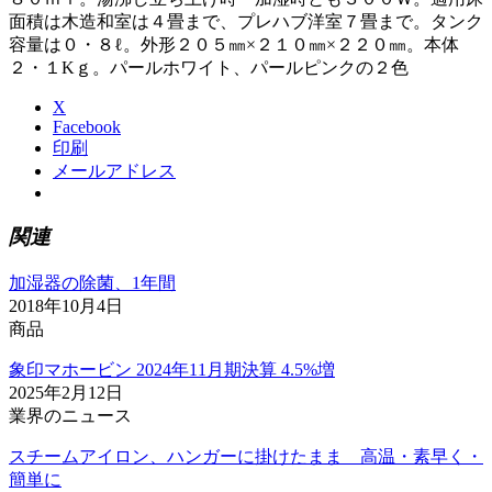
面積は木造和室は４畳まで、プレハブ洋室７畳まで。タンク
容量は０・８ℓ。外形２０５㎜×２１０㎜×２２０㎜。本体
２・１Kｇ。パールホワイト、パールピンクの２色
X
Facebook
印刷
メールアドレス
関連
加湿器の除菌、1年間
2018年10月4日
商品
象印マホービン 2024年11月期決算 4.5%増
2025年2月12日
業界のニュース
スチームアイロン、ハンガーに掛けたまま 高温・素早く・
簡単に