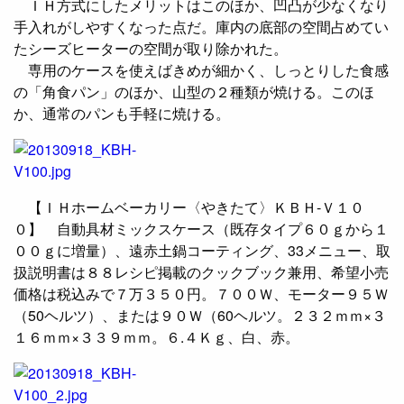
ＩＨ方式にしたメリットはこのほか、凹凸が少なくなり
手入れがしやすくなった点だ。庫内の底部の空間占めてい
たシーズヒーターの空間が取り除かれた。
専用のケースを使えばきめが細かく、しっとりした食感
の「角食パン」のほか、山型の２種類が焼ける。このほ
か、通常のパンも手軽に焼ける。
【ＩＨホームベーカリー〈やきたて〉ＫＢＨ‐Ｖ１０
０】 自動具材ミックスケース（既存タイプ６０ｇから１
００ｇに増量）、遠赤土鍋コーティング、33メニュー、取
扱説明書は８８レシピ掲載のクックブック兼用、希望小売
価格は税込みで７万３５０円。７００Ｗ、モーター９５Ｗ
（50ヘルツ）、または９０Ｗ（60ヘルツ。２３２ｍｍ×３
１６ｍｍ×３３９ｍｍ。６.４Ｋｇ、白、赤。