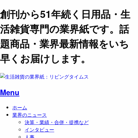
創刊から51年続く日用品・生
活雑貨専門の業界紙です。話
題商品・業界最新情報をいち
早くお届けします。
Menu
ホーム
業界のニュース
決算・業績・合併・提携など
インタビュー
人事