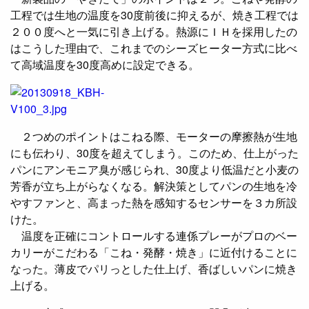
工程では生地の温度を30度前後に抑えるが、焼き工程では
２００度へと一気に引き上げる。熱源にＩＨを採用したの
はこうした理由で、これまでのシーズヒーター方式に比べ
て高域温度を30度高めに設定できる。
２つめのポイントはこねる際、モーターの摩擦熱が生地
にも伝わり、30度を超えてしまう。このため、仕上がった
パンにアンモニア臭が感じられ、30度より低温だと小麦の
芳香が立ち上がらなくなる。解決策としてパンの生地を冷
やすファンと、高まった熱を感知するセンサーを３カ所設
けた。
温度を正確にコントロールする連係プレーがプロのベー
カリーがこだわる「こね・発酵・焼き」に近付けることに
なった。薄皮でパリっとした仕上げ、香ばしいパンに焼き
上げる。