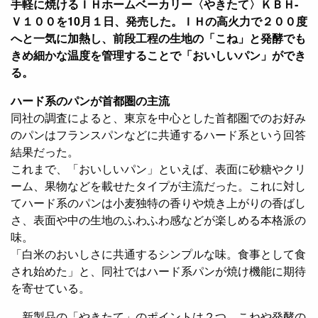
手軽に焼けるＩＨホームベーカリー〈やきたて〉ＫＢＨ‐
Ｖ１００を10月１日、発売した。ＩＨの高火力で２００度
へと一気に加熱し、前段工程の生地の「こね」と発酵でも
きめ細かな温度を管理することで「おいしいパン」ができ
る。
ハード系のパンが首都圏の主流
同社の調査によると、東京を中心とした首都圏でのお好み
のパンはフランスパンなどに共通するハード系という回答
結果だった。
これまで、「おいしいパン」といえば、表面に砂糖やクリ
ーム、果物などを載せたタイプが主流だった。これに対し
てハード系のパンは小麦独特の香りや焼き上がりの香ばし
さ、表面や中の生地のふわふわ感などが楽しめる本格派の
味。
「白米のおいしさに共通するシンプルな味。食事として食
され始めた」と、同社ではハード系パンが焼け機能に期待
を寄せている。
新製品の「やきたて」のポイントは２つ。こねや発酵の