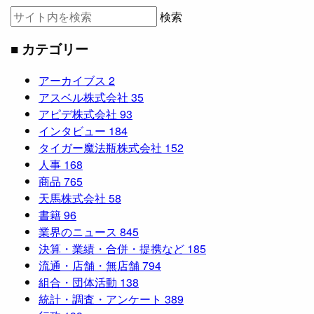
検索
■ カテゴリー
アーカイブス
2
アスベル株式会社
35
アピデ株式会社
93
インタビュー
184
タイガー魔法瓶株式会社
152
人事
168
商品
765
天馬株式会社
58
書籍
96
業界のニュース
845
決算・業績・合併・提携など
185
流通・店舗・無店舗
794
組合・団体活動
138
統計・調査・アンケート
389