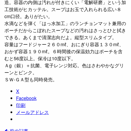
造。容器の内側は汚れが付きにくい「電解研磨」という加
工技術がヒカッテル。スープはお玉で入れられる広い８
cm口径。ありがたい。
水滴などを弾く「はっ水加工」のランチョンマット兼用の
ポーチだからこぼれたスープなどの汚れはさっとひと拭き
できる。あくまで清潔志向だよ。縦型スリムタイプ。
容量はフードジャー２６０mℓ、おにぎり容器１３０mℓ、
おかず容器１９０mℓ。６時間後の保温効力はポーチを含
むと56度以上。保冷は10度以下。
Ａg（銀）＋抗菌、電子レンジ対応。色はさわやかなグリ
ーンとピンク。
ＳＷ‐ＧＡ型も同時発売。
X
Facebook
印刷
メールアドレス
前の記事