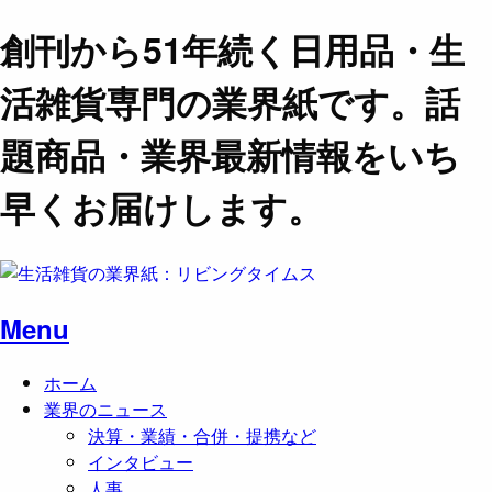
創刊から51年続く日用品・生
活雑貨専門の業界紙です。話
題商品・業界最新情報をいち
早くお届けします。
Menu
ホーム
業界のニュース
決算・業績・合併・提携など
インタビュー
人事