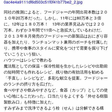
同社の推測によると、フードジャーの年間出荷本数は２０
１０年20万本だった。しかし、11年には80万本と３倍
に。12年は１８０万本！ 13年の業界見込みでは２２０
万本。わずか３年間で11倍へと急拡大しているわけだ。
２０１３年８月発売のフードジャーの新製品はおにぎり容
器を加えたり、ランチョンマット兼用のポーチを付属した
り、携帯や食事のスタイルに変化をつけて需要を掘り下げ
ていこうという狙い。
ハウツーはレシピで教わる
魔法瓶としての保温・保冷性能を生かしたレシピや出勤前
の短時間でも作れるレシピ、残り物の有効活用を勧める
「手直し」レシピなど、多彩な献立を提案。フードジャー
のランチの摂り方を広げた。
食べやすさや飲みやすさなど、食器（カップ）としての使
い心地にもこだわった。口当たりをよくする「外せる樹脂
製飲み口」も特徴に加えた。
すみずみまで洗浄できるよう栓（せん）は分解できる構