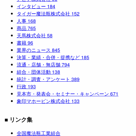
インタビュー
184
タイガー魔法瓶株式会社
152
人事
168
商品
765
天馬株式会社
58
書籍
96
業界のニュース
845
決算・業績・合併・提携など
185
流通・店舗・無店舗
794
組合・団体活動
138
統計・調査・アンケート
389
行政
193
見本市・発表会・セミナー・キャンペーン
671
象印マホービン株式会社
133
■ リンク集
全国魔法瓶工業組合