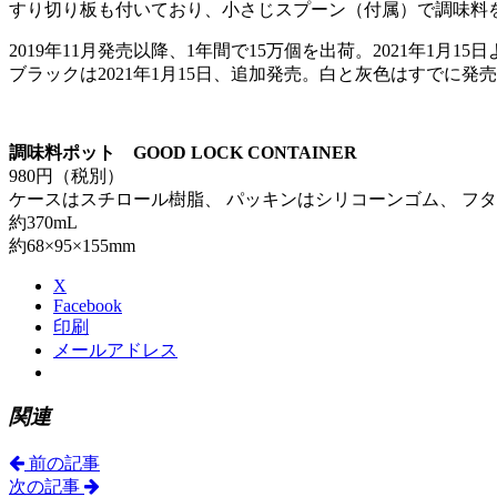
すり切り板も付いており、小さじスプーン（付属）で調味料
2019年11月発売以降、1年間で15万個を出荷。2021年1月15
ブラックは2021年1月15日、追加発売。白と灰色はすでに発
調味料ポット GOOD LOCK CONTAINER
980円（税別）
ケースはスチロール樹脂、 パッキンはシリコーンゴム、 フ
約370mL
約68×95×155mm
X
Facebook
印刷
メールアドレス
関連
前の記事
次の記事