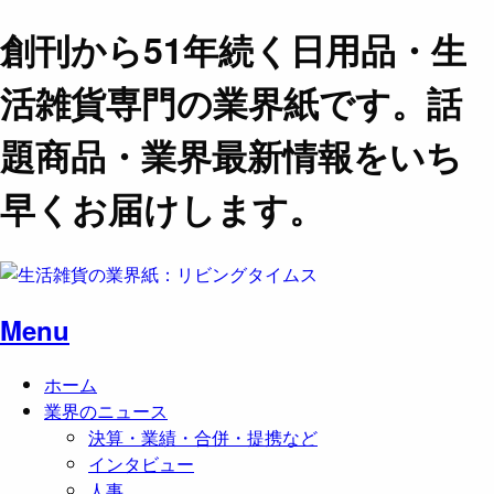
創刊から51年続く日用品・生
活雑貨専門の業界紙です。話
題商品・業界最新情報をいち
早くお届けします。
Menu
ホーム
業界のニュース
決算・業績・合併・提携など
インタビュー
人事