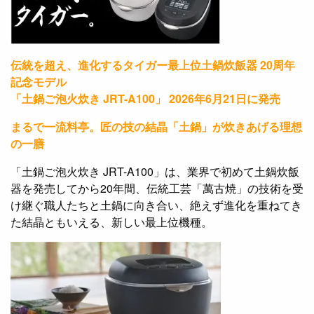
伝統を超え、進化するタイガー最上位土鍋炊飯器 20周年
記念モデル
「土鍋ご泡火炊き JRT-A100」 2026年6月21日に発売
まるで一流料亭。匠の技の結晶「土鍋」が炊きあげる理想
の一膳
「土鍋ご泡火炊き JRT-A100」は、業界で初めて土鍋炊飯
器を発売してから20年間、伝統工芸「萬古焼」の技術を受
け継ぐ職人たちと土鍋に向き合い、絶えず進化を重ねてき
た結晶ともいえる、新しい最上位機種。