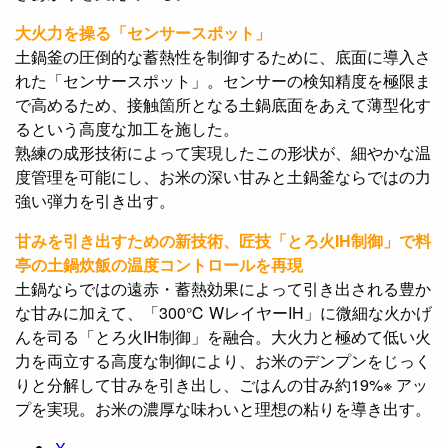
大火力を操る「センサースポット」
土鍋釜の圧倒的な蓄熱性を制御するために、底面に導入さ
れた「センサースポット」。センサーの検知精度を極限ま
で高めるため、接触箇所となる土鍋底面をあえて薄型化す
るという高度な加工を施した。
熟練の成形技術によって実現したこの形状が、細やかな温
度管理を可能にし、お米の深い甘みと土鍋釜ならではの力
強い弾力を引き出す。
甘みを引き出すための新技術、匠技「とろ火IH制御」で料
亭の土鍋炊飯の温度コントロールを再現
土鍋ならではの遠赤・蓄熱効果によって引き出される豊か
な甘みに加えて、「300℃ WレイヤーIH」に微細な火かげ
んを司る「とろ火IH制御」を融合。大火力と極めて低い火
力を両立する高度な制御により、お米のデンプンをじっく
りと分解して甘みを引き出し、ごはんの甘み約19%※ アッ
プを実現。お米の濃厚な味わいと理想の粘りを導き出す。