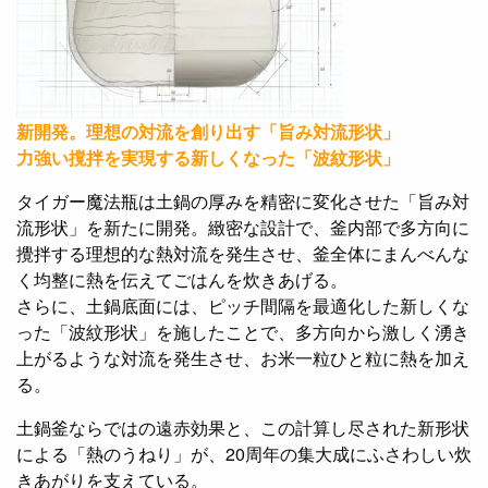
新開発。理想の対流を創り出す「旨み対流形状」
力強い撹拌を実現する新しくなった「波紋形状」
タイガー魔法瓶は土鍋の厚みを精密に変化させた「旨み対
流形状」を新たに開発。緻密な設計で、釜内部で多方向に
攪拌する理想的な熱対流を発生させ、釜全体にまんべんな
く均整に熱を伝えてごはんを炊きあげる。
さらに、土鍋底面には、ピッチ間隔を最適化した新しくな
った「波紋形状」を施したことで、多方向から激しく湧き
上がるような対流を発生させ、お米一粒ひと粒に熱を加え
る。
土鍋釜ならではの遠赤効果と、この計算し尽された新形状
による「熱のうねり」が、20周年の集大成にふさわしい炊
きあがりを支えている。