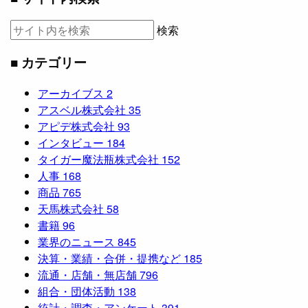
検索
■ カテゴリー
アーカイブス
2
アスベル株式会社
35
アピデ株式会社
93
インタビュー
184
タイガー魔法瓶株式会社
152
人事
168
商品
765
天馬株式会社
58
書籍
96
業界のニュース
845
決算・業績・合併・提携など
185
流通・店舗・無店舗
796
組合・団体活動
138
統計・調査・アンケート
391