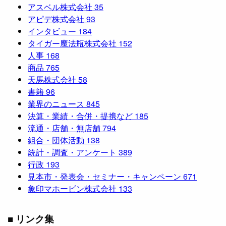
アスベル株式会社
35
アピデ株式会社
93
インタビュー
184
タイガー魔法瓶株式会社
152
人事
168
商品
765
天馬株式会社
58
書籍
96
業界のニュース
845
決算・業績・合併・提携など
185
流通・店舗・無店舗
794
組合・団体活動
138
統計・調査・アンケート
389
行政
193
見本市・発表会・セミナー・キャンペーン
671
象印マホービン株式会社
133
■ リンク集