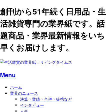
創刊から51年続く日用品・生
活雑貨専門の業界紙です。話
題商品・業界最新情報をいち
早くお届けします。
Menu
ホーム
業界のニュース
決算・業績・合併・提携など
インタビュー
人事