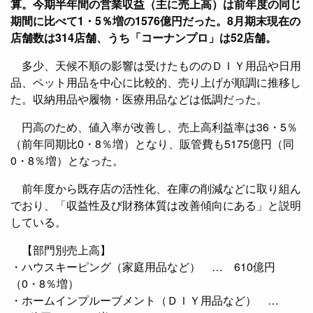
算。今期半年間の営業収益（主に売上高）は前年度の同じ
期間に比べて1・5％増の1576億円だった。8月期末現在の
店舗数は314店舗、うち「コーナンプロ」は52店舗。
多少、天候不順の影響は受けたもののＤＩＹ用品や日用
品、ペット用品を中心に比較的、売り上げが順調に推移し
た。収納用品や履物・医療用品などは低調だった。
円高のため、値入率が改善し、売上高利益率は36・5％
（前年同期比0・8％増）となり、販管費も5175億円（同
0・8％増）となった。
前年度から既存店の活性化、在庫の削減などに取り組ん
でおり、「収益性及び財務体質は改善傾向にある」と説明
している。
【部門別売上高】
・ハウスキーピング（家庭用品など） … 610億円
（0・8％増）
・ホームインプルーブメント（ＤＩＹ用品など） …