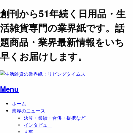
創刊から51年続く日用品・生
活雑貨専門の業界紙です。話
題商品・業界最新情報をいち
早くお届けします。
Menu
ホーム
業界のニュース
決算・業績・合併・提携など
インタビュー
人事