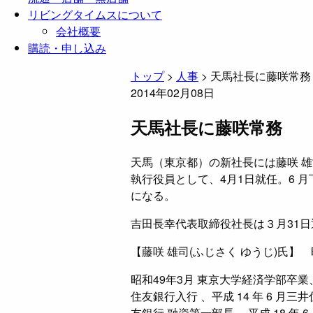
リビングタイムスについて
会社概要
購読・申し込み
トップ
>
人事
>
天馬社長に藤咲常務
2014年02月08日
天馬社長に藤咲常務
天馬（東京都）の新社長には藤咲 雄司
執行役員として、4月1日就任。6 
になる。
吉田長幸代表取締役社長は３月31日
【藤咲 雄司(ふじさく ゆうじ)氏
昭和49年3月 東京大学経済学部卒業、昭
住友銀行入行 、平成 14 年 6 月三
友銀行 融資第一部長 、平成 18 年