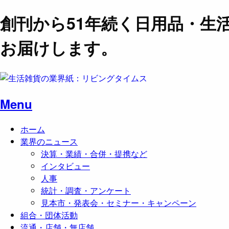
創刊から51年続く日用品・生
お届けします。
Menu
ホーム
業界のニュース
決算・業績・合併・提携など
インタビュー
人事
統計・調査・アンケート
見本市・発表会・セミナー・キャンペーン
組合・団体活動
流通・店舗・無店舗