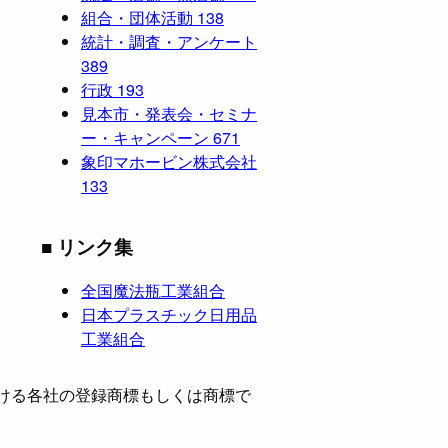
組合・団体活動
138
統計・調査・アンケート
389
行政
193
見本市・発表会・セミナ
ー・キャンペーン
671
象印マホービン株式会社
133
■ リンク集
全国魔法瓶工業組合
日本プラスチック日用品
工業組合
ける各社の登録商標もしくは商標で