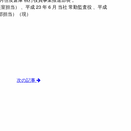
長室担当） 、平成 23 年 6 月 当社 常勤監査役 、平成
総務部担当）（現）
次の記事