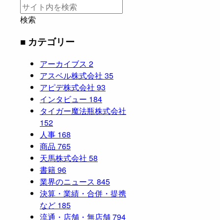
検索
■ カテゴリー
アーカイブス
2
アスベル株式会社
35
アピデ株式会社
93
インタビュー
184
タイガー魔法瓶株式会社
152
人事
168
商品
765
天馬株式会社
58
書籍
96
業界のニュース
845
決算・業績・合併・提携
など
185
流通・店舗・無店舗
794