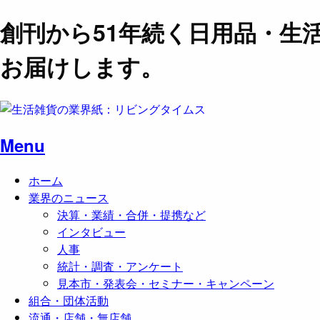
創刊から51年続く日用品・生
お届けします。
Menu
ホーム
業界のニュース
決算・業績・合併・提携など
インタビュー
人事
統計・調査・アンケート
見本市・発表会・セミナー・キャンペーン
組合・団体活動
流通・店舗・無店舗