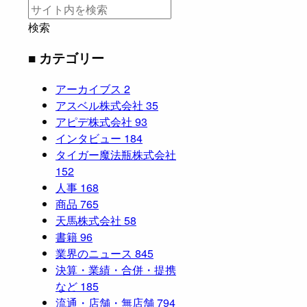
検索
■ カテゴリー
アーカイブス
2
アスベル株式会社
35
アピデ株式会社
93
インタビュー
184
タイガー魔法瓶株式会社
152
人事
168
商品
765
天馬株式会社
58
書籍
96
業界のニュース
845
決算・業績・合併・提携
など
185
流通・店舗・無店舗
794