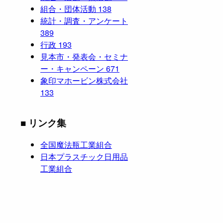
組合・団体活動
138
統計・調査・アンケート
389
行政
193
見本市・発表会・セミナ
ー・キャンペーン
671
象印マホービン株式会社
133
■ リンク集
全国魔法瓶工業組合
日本プラスチック日用品
工業組合