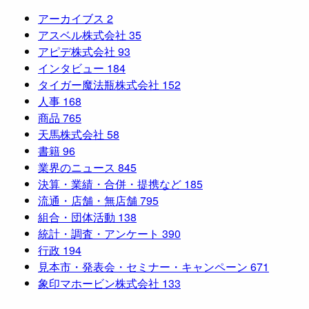
アーカイブス
2
アスベル株式会社
35
アピデ株式会社
93
インタビュー
184
タイガー魔法瓶株式会社
152
人事
168
商品
765
天馬株式会社
58
書籍
96
業界のニュース
845
決算・業績・合併・提携など
185
流通・店舗・無店舗
795
組合・団体活動
138
統計・調査・アンケート
390
行政
194
見本市・発表会・セミナー・キャンペーン
671
象印マホービン株式会社
133