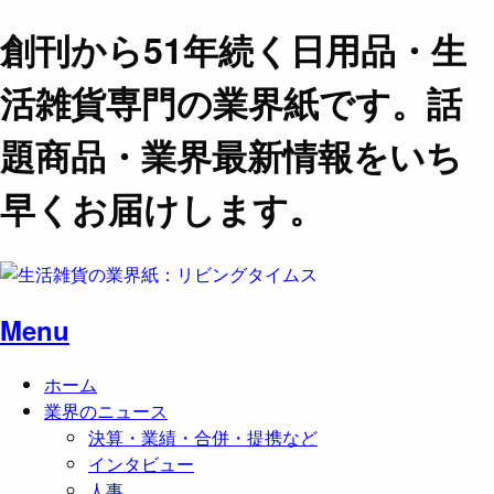
創刊から51年続く日用品・生
活雑貨専門の業界紙です。話
題商品・業界最新情報をいち
早くお届けします。
Menu
ホーム
業界のニュース
決算・業績・合併・提携など
インタビュー
人事