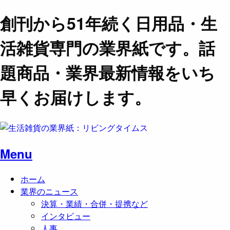
創刊から51年続く日用品・生
活雑貨専門の業界紙です。話
題商品・業界最新情報をいち
早くお届けします。
Menu
ホーム
業界のニュース
決算・業績・合併・提携など
インタビュー
人事