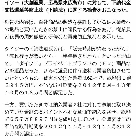
イソー（大創産業、広島県東広島市）に対して、下請代金
支払遅延等防止法（下請法）に関する勧告をおこなった。
勧告の内容は、自社商品の製造を委託している納入業者へ
の返品と買いたたきの禁止に違反する行為をあげ、従業員
と役員の周知徹底と研修など再発防止策などを示した。
ダイソーの下請法違反とは、「販売時期が終わったから」
「売れ行きが悪いから」「半年過ぎたから」といった理由
で、「ダイソー」プライベートブランドの（ＰＢ）商品な
どを返品だった。さらに返品に伴う送料も業者負担させて
いたというもの。被害を受けた業者は62社で、総額は１億
３９１５万円。不当な取引期間を２０１２年５月～１３年
１０月の１８カ月間と認定した。
一方、買いたたきでは納入業者２社に対して事前に取り決
めていた金額の８ポイント不利な単価で納入をさせ、総額
で６５７万８８９７円分を値引きしていた。公取委はこの
不当な取引期間を２０１２年１１月～１３年１１月の１３
カ月間と認定した。