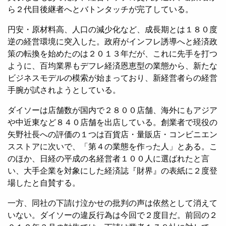
ら２代目後継者へとバトンタッチが完了している。
円安・原材料高、人口の減少化など、成長期とは１８０度
逆の経営環境に突入した。政府がインフレ誘導へと経済政
策の転換を始めたのは２０１３年だが、これに先手を打つ
ように、百均業界もデフレ経済恩恵型の業態から、新たな
ビジネスモデルの模索が始まっており、新経営者らの経営
手腕が試されようとしている。
ダイソーは店舗数が国内で２８００店舗、海外にもアジア
や中近東など８４０店舗を出店している。創業者で現役の
矢野社長への評価の１つは百貨店・量販店・コンビニエン
スストアに次いで、「第４の業態を作った人」とある。こ
のほか、日経の平成の名経営者１００人に選ばれたと言
い、大手企業を対象にした経済誌『財界』の表紙に２度登
場したと自賛する。
一方、同社の下請け泣かせの批判の声は依然として消えて
いない。ダイソーの違反行為は今回で２度目だ。前回の２