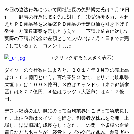
今回の違法行為について同社社長の矢野博丈氏は７月15日
付、「勧告の行為は取引先に対して、①受領後６カ月を超
えたＰＢ商品等を返品②ＰＢ商品の予定単価を引き下げて
発注」と違反事案を示したうえで、「下請け業者に対して
実際の下請け代金の差額として支払いは７月４日までに完
了している」と、コメントした。
（クリックすると大きく表示）
​ダイソーの会社案内によると、２０１４年３月期の売上高
は３７６３億円という。百均業界２位で、セリア（岐阜県
大垣市）は１０９３億円、３位はキャンドゥ（東京都新宿
区）は６２７億円、４位はワッツ（大阪市）は４１７億
円。
デフレ経済の追い風にのって百均業界はこぞって急成長し
た。上位企業はダイソーを除き、創業者が株式を公開・上
場し、ほぼ順調な成長をしてきた。この間、小規模の企業
買収などもあったが、経営トップの交代が進み、創業者か