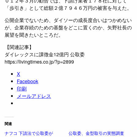
０１２年３月の勧告では、下請け業者１７８社に対して
「歩引き」として総額２億７９４６万円の被害を与えた。
公開企業でないため、ダイソーの成長度合いはつかめない
が、企業存続のための基盤をどこに置くのか、矢野社長の
展望を聞きたいところだ。
【関連記事】
ダイレックスに課徴金12億円 公取委
https://livingtimes.co.jp/?p=2899
X
Facebook
印刷
メールアドレス
関連
ナフコ 下請法で公取委が
公取委、金型取引の実態調査