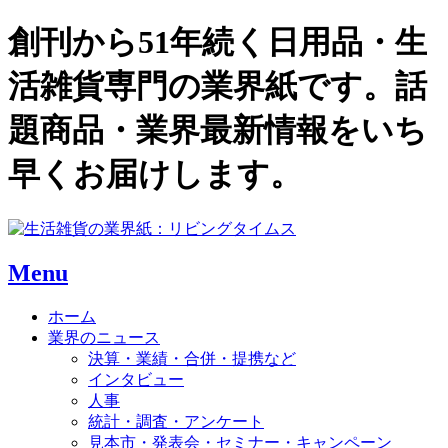
創刊から51年続く日用品・生
活雑貨専門の業界紙です。話
題商品・業界最新情報をいち
早くお届けします。
Menu
ホーム
業界のニュース
決算・業績・合併・提携など
インタビュー
人事
統計・調査・アンケート
見本市・発表会・セミナー・キャンペーン