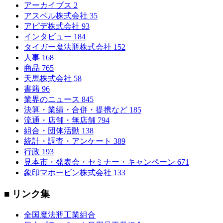
アーカイブス
2
アスベル株式会社
35
アピデ株式会社
93
インタビュー
184
タイガー魔法瓶株式会社
152
人事
168
商品
765
天馬株式会社
58
書籍
96
業界のニュース
845
決算・業績・合併・提携など
185
流通・店舗・無店舗
794
組合・団体活動
138
統計・調査・アンケート
389
行政
193
見本市・発表会・セミナー・キャンペーン
671
象印マホービン株式会社
133
■ リンク集
全国魔法瓶工業組合