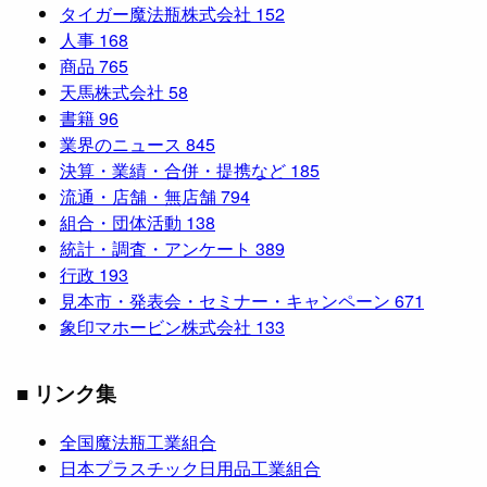
タイガー魔法瓶株式会社
152
人事
168
商品
765
天馬株式会社
58
書籍
96
業界のニュース
845
決算・業績・合併・提携など
185
流通・店舗・無店舗
794
組合・団体活動
138
統計・調査・アンケート
389
行政
193
見本市・発表会・セミナー・キャンペーン
671
象印マホービン株式会社
133
■ リンク集
全国魔法瓶工業組合
日本プラスチック日用品工業組合