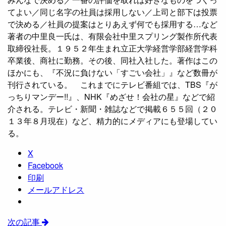
てよい／同じ名字の社員は採用しない／上司と部下は投票
で決める／社員の提案はとりあえず何でも採用する…など
著者の中里良一氏は、有限会社中里スプリング製作所代表
取締役社長。１９５２年生まれ立正大学経営学部経営学科
卒業後、商社に勤務。その後、同社入社した。著作はこの
ほかにも、『不況に負けない「すごい会社」』など数冊が
刊行されている。 これまでにテレビ番組では、TBS『が
っちりマンデー!!』、NHK『めざせ！会社の星』などで紹
介される。テレビ・新聞・雑誌などで掲載６５５回（２０
１３年８月現在）など、精力的にメディアにも登場してい
る。
X
Facebook
印刷
メールアドレス
次の記事