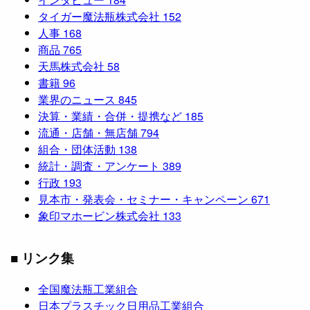
タイガー魔法瓶株式会社
152
人事
168
商品
765
天馬株式会社
58
書籍
96
業界のニュース
845
決算・業績・合併・提携など
185
流通・店舗・無店舗
794
組合・団体活動
138
統計・調査・アンケート
389
行政
193
見本市・発表会・セミナー・キャンペーン
671
象印マホービン株式会社
133
■ リンク集
全国魔法瓶工業組合
日本プラスチック日用品工業組合