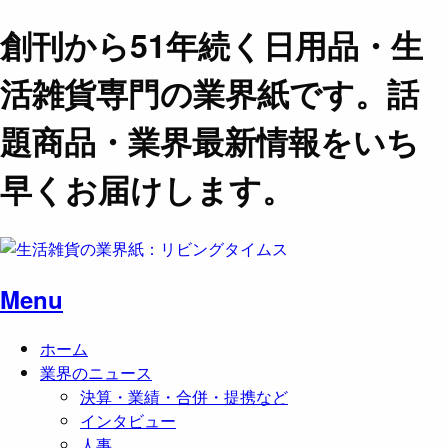
創刊から51年続く日用品・生
活雑貨専門の業界紙です。話
題商品・業界最新情報をいち
早くお届けします。
Menu
ホーム
業界のニュース
決算・業績・合併・提携など
インタビュー
人事