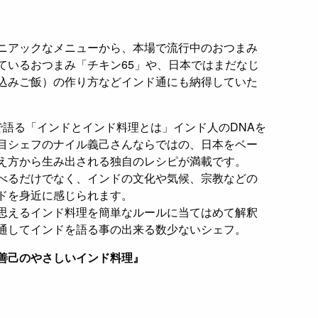
ニアックなメニューから、本場で流行中のおつまみ
ているおつまみ「チキン65」や、日本ではまだなじ
込みご飯）の作り方などインド通にも納得していた
で語る「インドとインド料理とは」インド人のDNAを
目シェフのナイル義己さんならではの、日本をベー
え方から生み出される独自のレシピが満載です。
べるだけでなく、インドの文化や気候、宗教などの
ドを身近に感じられます。
思えるインド料理を簡単なルールに当てはめて解釈
通してインドを語る事の出来る数少ないシェフ。
善己のやさしいインド料理』