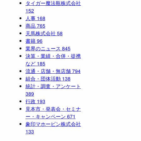
タイガー魔法瓶株式会社
152
人事
168
商品
765
天馬株式会社
58
書籍
96
業界のニュース
845
決算・業績・合併・提携
など
185
流通・店舗・無店舗
794
組合・団体活動
138
統計・調査・アンケート
389
行政
193
見本市・発表会・セミナ
ー・キャンペーン
671
象印マホービン株式会社
133