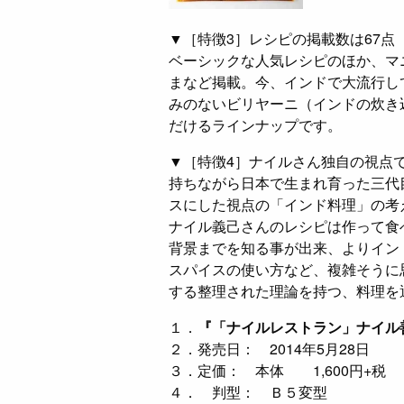
▼［特徴3］レシピの掲載数は67点
ベーシックな人気レシピのほか、マ
まなど掲載。今、インドで大流行し
みのないビリヤーニ（インドの炊き
だけるラインナップです。
▼［特徴4］ナイルさん独自の視点
持ちながら日本で生まれ育った三代
スにした視点の「インド料理」の考
ナイル義己さんのレシピは作って食
背景までを知る事が出来、よりイン
スパイスの使い方など、複雑そうに
する整理された理論を持つ、料理を
１．
『「ナイルレストラン」ナイル
２．発売日： 2014年5月28日
３．定価： 本体 1,600円+税
４． 判型： Ｂ５変型