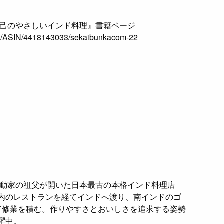
善己のやさしいインド料理』書籍ページ
os/ASIN/4418143033/sekaibunkacom-22
運動家の祖父が開いた日本最古の本格インド料理店
内のレストランを経てインドへ渡り、南インドのゴ
て修業を積む。作りやすさとおいしさを追求する姿勢
躍中。