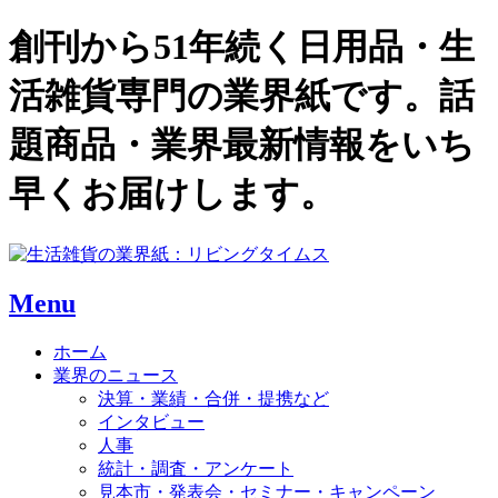
創刊から51年続く日用品・生
活雑貨専門の業界紙です。話
題商品・業界最新情報をいち
早くお届けします。
Menu
ホーム
業界のニュース
決算・業績・合併・提携など
インタビュー
人事
統計・調査・アンケート
見本市・発表会・セミナー・キャンペーン