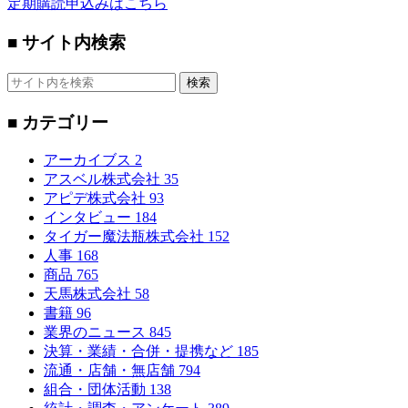
定期購読申込みはこちら
■ サイト内検索
検索
■ カテゴリー
アーカイブス
2
アスベル株式会社
35
アピデ株式会社
93
インタビュー
184
タイガー魔法瓶株式会社
152
人事
168
商品
765
天馬株式会社
58
書籍
96
業界のニュース
845
決算・業績・合併・提携など
185
流通・店舗・無店舗
794
組合・団体活動
138