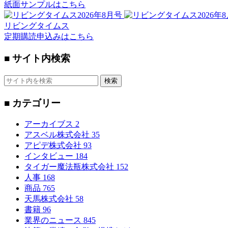
紙面サンプルはこちら
リビングタイムス
定期購読申込みはこちら
■ サイト内検索
検索
■ カテゴリー
アーカイブス
2
アスベル株式会社
35
アピデ株式会社
93
インタビュー
184
タイガー魔法瓶株式会社
152
人事
168
商品
765
天馬株式会社
58
書籍
96
業界のニュース
845