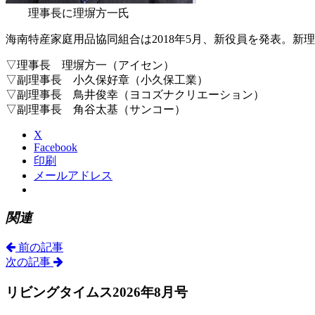
理事長に理塀方一氏
海南特産家庭用品協同組合は2018年5月、新役員を発表。
▽理事長 理塀方一（アイセン）
▽副理事長 小久保好章（小久保工業）
▽副理事長 鳥井俊幸（ヨコズナクリエーション）
▽副理事長 角谷太基（サンコー）
X
Facebook
印刷
メールアドレス
関連
前の記事
次の記事
リビングタイムス2026年8月号