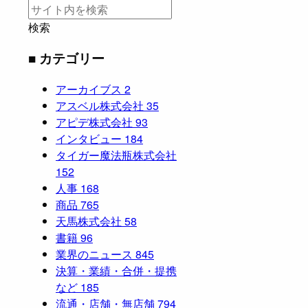
検索
■ カテゴリー
アーカイブス
2
アスベル株式会社
35
アピデ株式会社
93
インタビュー
184
タイガー魔法瓶株式会社
152
人事
168
商品
765
天馬株式会社
58
書籍
96
業界のニュース
845
決算・業績・合併・提携
など
185
流通・店舗・無店舗
794