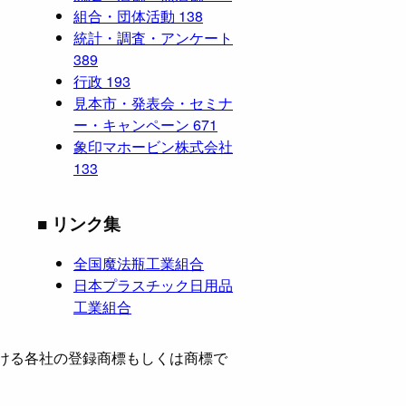
組合・団体活動
138
統計・調査・アンケート
389
行政
193
見本市・発表会・セミナ
ー・キャンペーン
671
象印マホービン株式会社
133
■ リンク集
全国魔法瓶工業組合
日本プラスチック日用品
工業組合
ける各社の登録商標もしくは商標で