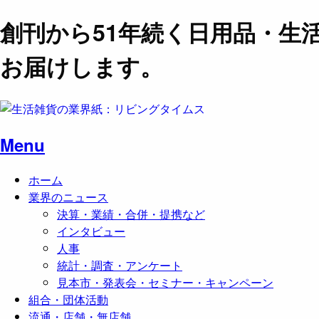
創刊から51年続く日用品・生
お届けします。
Menu
ホーム
業界のニュース
決算・業績・合併・提携など
インタビュー
人事
統計・調査・アンケート
見本市・発表会・セミナー・キャンペーン
組合・団体活動
流通・店舗・無店舗