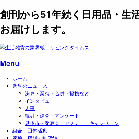
創刊から51年続く日用品・生
お届けします。
Menu
ホーム
業界のニュース
決算・業績・合併・提携など
インタビュー
人事
統計・調査・アンケート
見本市・発表会・セミナー・キャンペーン
組合・団体活動
流通・店舗・無店舗