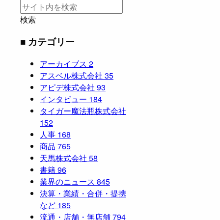
検索
■ カテゴリー
アーカイブス
2
アスベル株式会社
35
アピデ株式会社
93
インタビュー
184
タイガー魔法瓶株式会社
152
人事
168
商品
765
天馬株式会社
58
書籍
96
業界のニュース
845
決算・業績・合併・提携
など
185
流通・店舗・無店舗
794