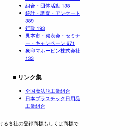
組合・団体活動
138
統計・調査・アンケート
389
行政
193
見本市・発表会・セミナ
ー・キャンペーン
671
象印マホービン株式会社
133
■ リンク集
全国魔法瓶工業組合
日本プラスチック日用品
工業組合
ける各社の登録商標もしくは商標で